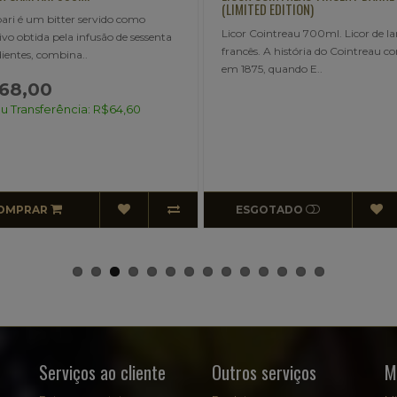
IMITED EDITION)
PACK LICOR JAGERMEISTER 
cor Cointreau 700ml. Licor de laranja
700ML+02 COPOS LONG
ancês. A história do Cointreau começou
400ML) Jägermeister é compo
 1875, quando E..
ervas, f..
ESGOTADO
ESGOTADO
Serviços ao cliente
Outros serviços
M