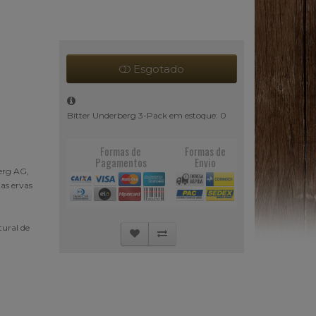
Esgotado
Bitter Underberg 3-Pack em estoque: 0
Formas de
Formas de
Pagamentos
Envio
erg AG,
das ervas
tural de