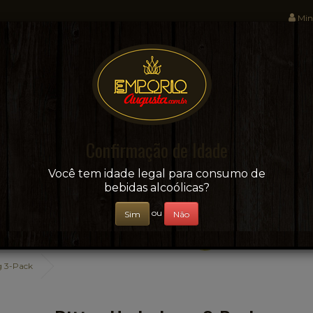
Min
Sua conveniência e adega on-line!
Confirmação de Idade
CERVEJAS
+ BEBIDAS
ÁGUAS E SUCOS
Você tem idade legal para consumo de
bebidas alcoólicas?
ou
Sim
Não
g 3-Pack