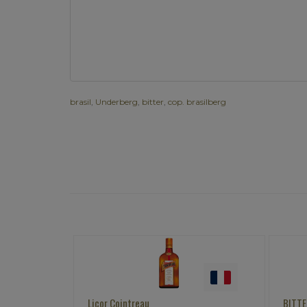
brasil
,
Underberg
,
bitter
,
cop. brasilberg
BITTER CAMPARI 998ml
LI