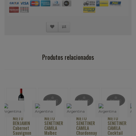
Produtos relacionados
NIETO
NIETO
NIETO
NIETO
N
BENJAMIN
SENETINER
SENETINER
SENETINER
S
Cabernet
CAMILA
CAMILA
CAMILA
C
Sauvignon
Malbec
Chardonnay
Cocktail
C