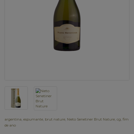
argentina
,
espumante
,
brut nature
,
Nieto Senetiner Brut Nature
,
cg
,
fim
de ano