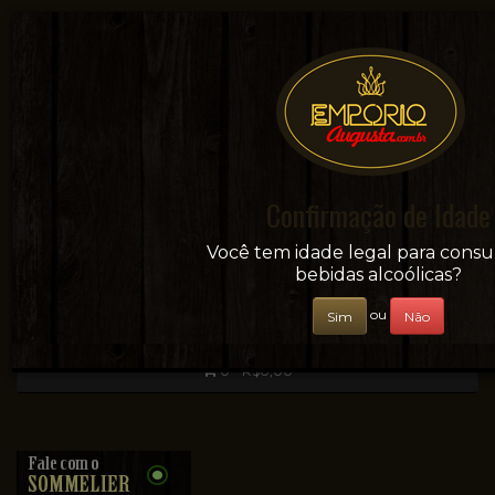
Confirmação de Idade
Sua conveniência e adega on-line!
Você tem idade legal para cons
bebidas alcoólicas?
ou
Sim
Não
0 - R$0,00