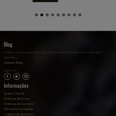
Blog
Acesse nosso blog e fique por dentro das novidades no mundo das
bebidas:
Acessar Blog
Siga-nos:
.
.
Informações
Quem Somos
Políticas de Envio
Políticas de Compra
Termos e Condições
Cupons de desconto