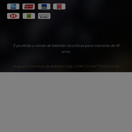
É proibida a venda de bebidas alcoólicas para menores de 18
anos.
Augusta Comércio de Bebidas Ltda | CNPJ 21.265.770/0001-36