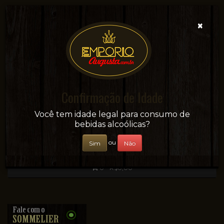
×
Confirmação de Idade
Sua conveniência e adega on-line!
Você tem idade legal para consumo de
bebidas alcoólicas?
ou
Sim
Não
0 - R$0,00