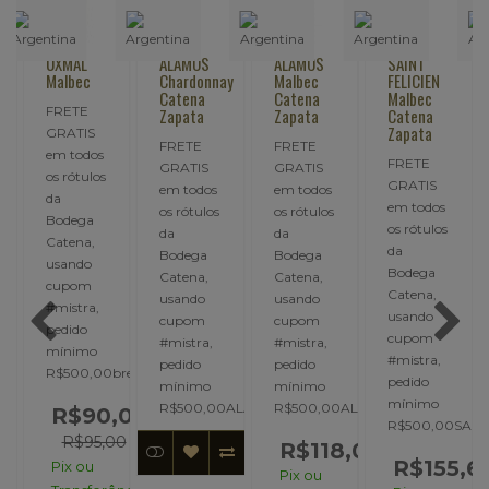
UXMAL
ALAMOS
ALAMOS
SAINT
y
Malbec
Chardonnay
Malbec
FELICIEN
Catena
Catena
Malbec
FRETE
Zapata
Zapata
Catena
Zapata
GRATIS
FRETE
FRETE
em todos
FRETE
GRATIS
GRATIS
os rótulos
GRATIS
em todos
em todos
da
em todos
os rótulos
os rótulos
Bodega
os rótulos
da
da
Catena,
da
Bodega
Bodega
usando
Bodega
Catena,
Catena,
cupom
Catena,
usando
usando
#mistra,
usando
cupom
cupom
pedido
cupom
#mistra,
#mistra,
mínimo
#mistra,
pedido
pedido
UXMAL..
R$500,00breve..
pedido
mínimo
mínimo
mínimo
R$500,00ALAMO..
R$500,00ALAMO..
,55
R$90,00
R$500,00SAINT
00
R$95,00
R$118,00
R$155,6
Pix ou
Pix ou