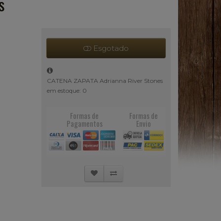
s
Esgotado
CATENA ZAPATA Adrianna River Stones
em estoque: 0
Formas de
Formas de
Pagamentos
Envio