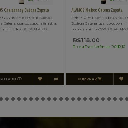
MOS Malbec Catena Zapata
SAINT FELICIEN Malbec Catena Z
E GRATIS em todos os rótulos da
FRETE GRATIS em todos os rótul
ga Catena, usando cupom #mistra,
Bodega Catena, usando cupom #
ido mínimo R$500,00ALAMO..
pedido mínimo R$500,00SAINT.
$118,00
R$155,68
 ou Transferência: R$112,10
Pix ou Transferência: R$147,9
COMPRAR
COMPRAR