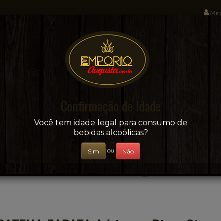
Min
Sua conveniência e adega on-line!
Confirmação de Idade
CERVEJAS
+ BEBIDAS
ÁGUAS E SUCOS
Você tem idade legal para consumo de
bebidas alcoólicas?
ou
Sim
Não