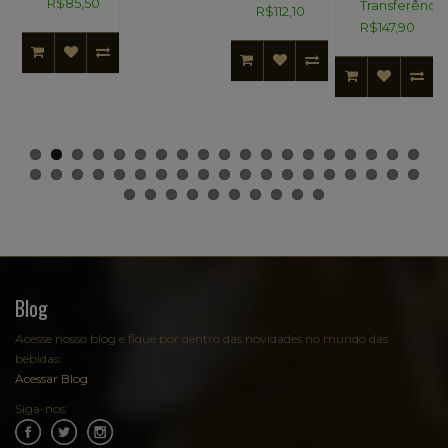
R$85,50
Transferência
R$112,10
R$147,90
Blog
Acesse nosso blog e fique por dentro das novidades no mundo das
bebidas:
Acessar Blog
Siga-nos:
.
.