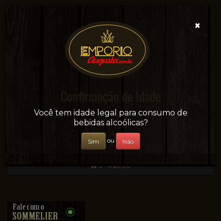
×
Confirmação de Idade
Sua conveniência e adega on-line!
Você tem idade legal para consumo de
bebidas alcoólicas?
ou
Sim
Não
0 - R$0,00