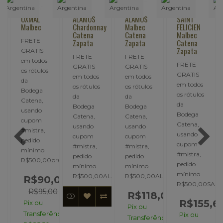
UXMAL
ALAMOS
ALAMOS
SAINT
y
Malbec
Chardonnay
Malbec
FELICIEN
Catena
Catena
Malbec
FRETE
Zapata
Zapata
Catena
Zapata
GRATIS
FRETE
FRETE
em todos
FRETE
GRATIS
GRATIS
os rótulos
GRATIS
em todos
em todos
da
em todos
os rótulos
os rótulos
Bodega
os rótulos
da
da
Catena,
da
Bodega
Bodega
usando
Bodega
Catena,
Catena,
cupom
Catena,
usando
usando
#mistra,
usando
cupom
cupom
pedido
cupom
#mistra,
#mistra,
mínimo
#mistra,
pedido
pedido
UXMAL..
R$500,00breve..
pedido
mínimo
mínimo
mínimo
R$500,00ALAMO..
R$500,00ALAMO..
,55
R$90,00
R$500,00SAINT
00
R$95,00
R$118,00
R$155,6
Pix ou
Pix ou
ncia:
Transferência:
Pix ou
Transferência: