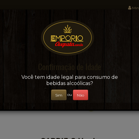
Min
Sua conveniência e adega on-line!
Confirmação de Idade
CERVEJAS
+ BEBIDAS
ÁGUAS E SUCOS
Você tem idade legal para consumo de
bebidas alcoólicas?
ou
Sim
Não