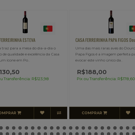
SA FERREIRINHA PAPA FIGOS Douro
DÃO CARDEAL Colheita Seleci
a das mais raras aves do Douro, o
Mais uma bela surpresa de por
pa Figos é a imagem perfeita para
desta vez vinda da região do D
ocar este vinho único da..
região que muitas vezes..
R$188,00
ix ou Transferência: R$178,60
COMPRAR
ESGOTADO