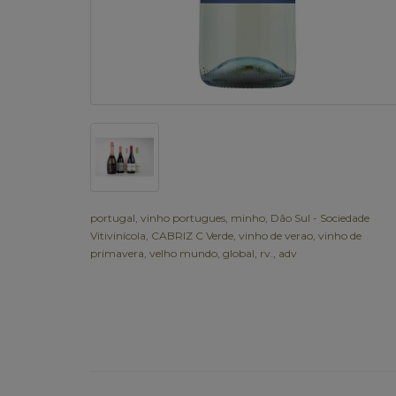
portugal
,
vinho portugues
,
minho
,
Dão Sul - Sociedade
Vitivinícola
,
CABRIZ C Verde
,
vinho de verao
,
vinho de
primavera
,
velho mundo
,
global
,
rv.
,
adv