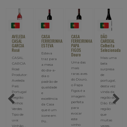
AVELEDA
CASA
CASA
DÃO
CASAL
FERREIRINHA
FERREIRINHA
CARDEAL
GARCIA
ESTEVA
PAPA
Colheita
Rosé
FIGOS
Selecionada
Esteva
Douro
CASAL
Mais uma
traz para
Uma das
GARCIA
bela
a mesa
mais
Rosé
surpresa
do dia-a-
raras aves
Produtor:
de
dia o
do Douro,
Aveleda
portugal,
padrão de
o Papa
País:
desta vez
qualidade
nho
Figos é a
Portugal
vinda da
e
imagem
Região:
região do
excelência
perfeita
Vinhos
Dão. Esta
da Casa
o
para
Verdes
região
que é um
..
evocar
Tipo de
que
ícone em
este
uva:
muitas
Po..
,00
vinho
Vinhão ..
vezes..