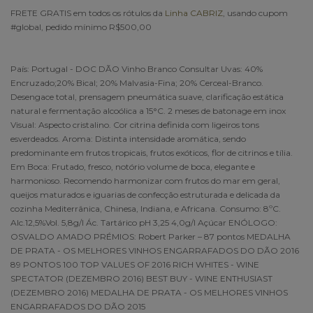
FRETE GRATIS em todos os rótulos da
Linha CABRIZ
, usando cupom
#global, pedido mínimo R$500,00
País: Portugal - DOC DÃO Vinho Branco Consultar Uvas: 40%
Encruzado;20% Bical; 20% Malvasia-Fina; 20% Cerceal-Branco.
Desengace total, prensagem pneumática suave, clarificação estática
natural e fermentação alcoólica a 15°C. 2 meses de batonage em inox
Visual: Aspecto cristalino. Cor citrina definida com ligeiros tons
esverdeados. Aroma: Distinta intensidade aromática, sendo
predominante em frutos tropicais, frutos exóticos, flor de citrinos e tília.
Em Boca: Frutado, fresco, notório volume de boca, elegante e
harmonioso. Recomendo harmonizar com frutos do mar em geral,
queijos maturados e iguarias de confecção estruturada e delicada da
cozinha Mediterrânica, Chinesa, Indiana, e Africana. Consumo: 8ºC.
Alc.12,5%Vol. 5,8g/l Ác. Tartárico pH 3,25 4,0g/l Açúcar ENÓLOGO:
OSVALDO AMADO PRÉMIOS: Robert Parker – 87 pontos MEDALHA
DE PRATA - OS MELHORES VINHOS ENGARRAFADOS DO DÃO 2016
89 PONTOS 100 TOP VALUES OF 2016 RICH WHITES - WINE
SPECTATOR (DEZEMBRO 2016) BEST BUY - WINE ENTHUSIAST
(DEZEMBRO 2016) MEDALHA DE PRATA - OS MELHORES VINHOS
ENGARRAFADOS DO DÃO 2015