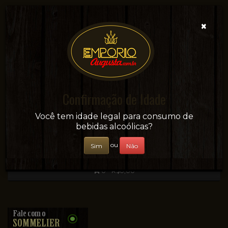
×
Confirmação de Idade
Sua conveniência e adega on-line!
Você tem idade legal para consumo de
bebidas alcoólicas?
ou
Sim
Não
0 - R$0,00