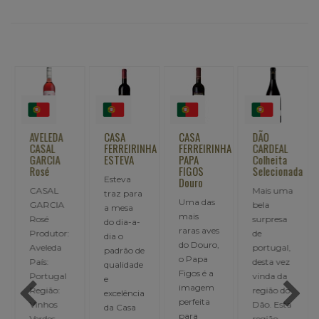
AVELEDA
CASA
CASA
DÃO
CASAL
FERREIRINHA
FERREIRINHA
CARDEAL
GARCIA
ESTEVA
PAPA
Colheita
Rosé
FIGOS
Selecionada
Esteva
Douro
CASAL
Mais uma
traz para
Uma das
GARCIA
bela
a mesa
mais
Rosé
surpresa
do dia-a-
raras aves
Produtor:
de
dia o
do Douro,
Aveleda
portugal,
padrão de
o Papa
País:
desta vez
qualidade
nho
Figos é a
Portugal
vinda da
e
imagem
Região:
região do
excelência
perfeita
Vinhos
Dão. Esta
da Casa
o
para
Verdes
região