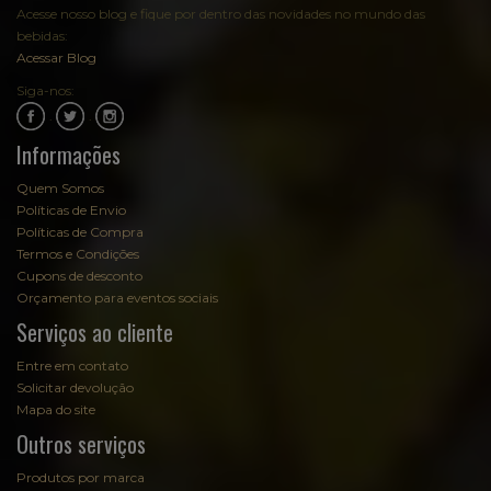
Acesse nosso blog e fique por dentro das novidades no mundo das
bebidas:
Acessar Blog
Siga-nos:
.
.
Informações
Quem Somos
Políticas de Envio
Políticas de Compra
Termos e Condições
Cupons de desconto
Orçamento para eventos sociais
Serviços ao cliente
Entre em contato
Solicitar devolução
Mapa do site
Outros serviços
Produtos por marca