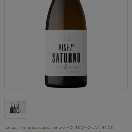
portugal
,
vinho portugues
,
alentejo
,
MONTE DA CAL VINHA DE