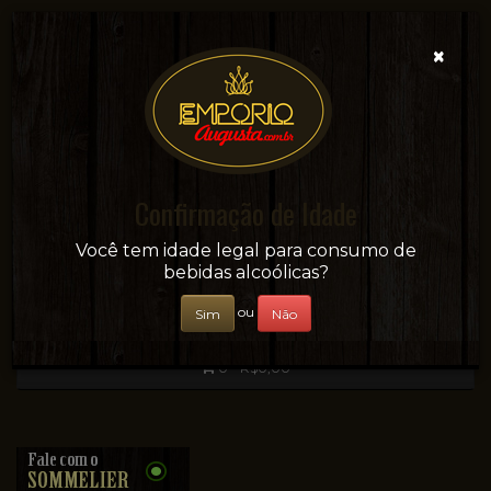
×
Confirmação de Idade
Sua conveniência e adega on-line!
Você tem idade legal para consumo de
bebidas alcoólicas?
ou
Sim
Não
0 - R$0,00