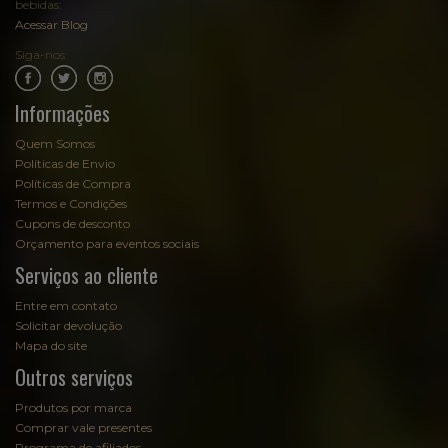
bebidas:
Acessar Blog
Siga-nos:
.
.
Informações
Quem Somos
Políticas de Envio
Políticas de Compra
Termos e Condições
Cupons de desconto
Orçamento para eventos sociais
Serviços ao cliente
Entre em contato
Solicitar devolução
Mapa do site
Outros serviços
Produtos por marca
Comprar vale presentes
Programa de afiliados