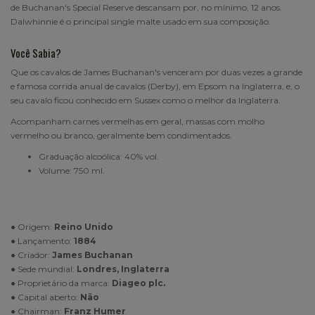
de Buchanan's Special Reserve descansam por, no mínimo, 12 anos.
Dalwhinnie é o principal single malte usado em sua composição.
Você Sabia?
Que os cavalos de James Buchanan's venceram por duas vezes a grande
e famosa corrida anual de cavalos (Derby), em Epsom na Inglaterra, e, o
seu cavalo ficou conhecido em Sussex como o melhor da Inglaterra.
Acompanham carnes vermelhas em geral, massas com molho
vermelho ou branco, geralmente bem condimentados.
Graduação alcoólica: 40% vol.
Volume: 750 ml.
● Origem:
Reino Unido
● Lançamento:
1884
● Criador:
James Buchanan
● Sede mundial:
Londres, Inglaterra
● Proprietário da marca:
Diageo plc.
● Capital aberto:
Não
● Chairman:
Franz Humer