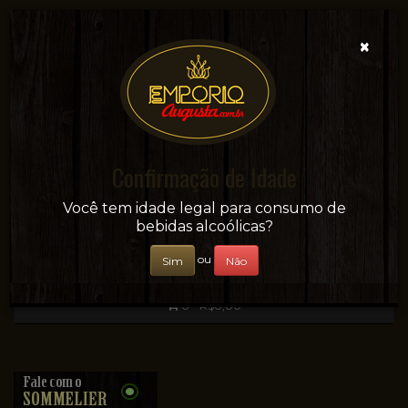
×
Confirmação de Idade
Sua conveniência e adega on-line!
Você tem idade legal para consumo de
bebidas alcoólicas?
ou
Sim
Não
0 - R$0,00