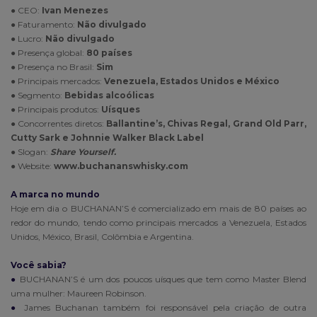
● CEO:
Ivan Menezes
● Faturamento:
Não divulgado
● Lucro:
Não divulgado
● Presença global:
80 países
● Presença no Brasil:
Sim
● Principais mercados:
Venezuela, Estados Unidos e México
● Segmento:
Bebidas alcoólicas
● Principais produtos:
Uísques
● Concorrentes diretos:
Ballantine’s, Chivas Regal, Grand Old Parr,
Cutty Sark e Johnnie Walker Black Label
● Slogan:
Share Yourself.
● Website:
www.buchananswhisky.com
A marca no mundo
Hoje em dia o BUCHANAN’S é comercializado em mais de 80 países ao
redor do mundo, tendo como principais mercados a Venezuela, Estados
Unidos, México, Brasil, Colômbia e Argentina.
Você sabia?
●
BUCHANAN’S é um dos poucos uísques que tem como Master Blend
uma mulher: Maureen Robinson.
●
James Buchanan também foi responsável pela criação de outra