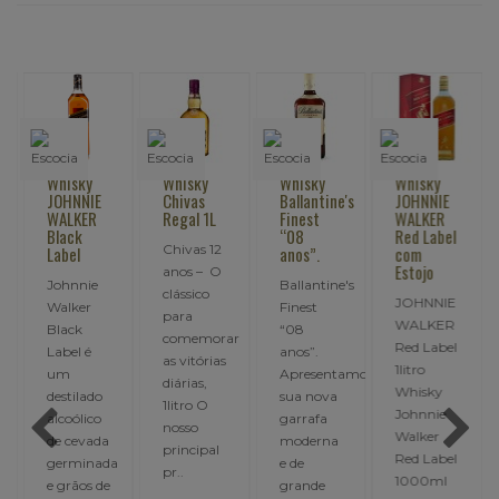
Whisky
Whisky
Whisky
Whisky
JOHNNIE
Chivas
Ballantine's
JOHNNIE
WALKER
Regal 1L
Finest
WALKER
Black
“08
Red Label
Chivas 12
Label
anos”.
com
Estojo
anos – O
Johnnie
Ballantine's
clássico
JOHNNIE
Walker
Finest
para
WALKER
Black
“08
comemorar
Red Label
Label é
anos”.
as vitórias
1litro
um
Apresentamos
diárias,
Whisky
destilado
sua nova
1litro O
Johnnie
alcoólico
garrafa
nosso
Walker
de cevada
moderna
principal
Red Label
germinada
e de
pr..
1000ml
e grãos de
grande