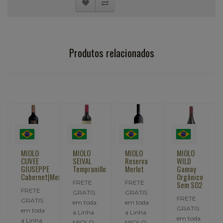
Produtos relacionados
MIOLO
MIOLO
MIOLO
MIOLO
CUVEE
SEIVAL
Reserva
WILD
GIUSEPPE
Tempranillo
Merlot
Gamay
Cabernet|Merlot
Orgânico
FRETE
FRETE
Sem SO2
FRETE
GRATIS
GRATIS
FRETE
GRATIS
em toda
em toda
GRATIS
em toda
a Linha
a Linha
em toda
a Linha
MIOLO
MIOLO