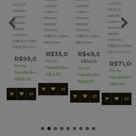
a Linha
MIOLO
usando
usando
MIOLO
usando
cupom
cupom
usando
cupom
#miolo,
#miolo,
cupom
#miolo,
pedido
pedido
#miolo,
pedido
mínimo
mínimo
pedido
mínimo
0O
R$500,00breve
R$500,00breve
mínimo
R$500,00BREVE
descricao..
descricao..
R$500,00BRE
DESCRICAO &..
DESCRICAO..
R$33,00
R$49,00
R$99,00
Pix ou
R$54,16
R$71,00
,00
Pix ou
Transferência:
Pix ou
Pix ou
Transferência:
R$31,35
Transferência:
Transferência
R$94,05
ncia:
R$46,55
R$67,45