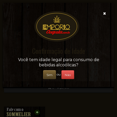
×
Confirmação de Idade
Sua conveniência e adega on-line!
Você tem idade legal para consumo de
bebidas alcoólicas?
ou
Sim
Não
0 - R$0,00