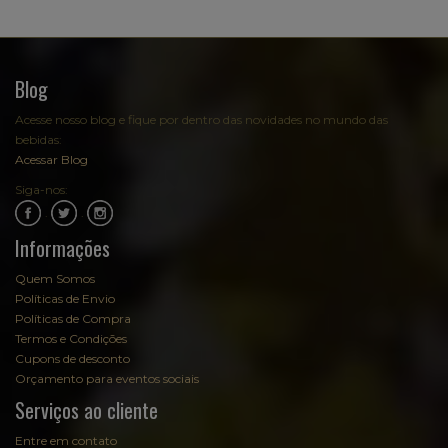
Blog
Acesse nosso blog e fique por dentro das novidades no mundo das
bebidas:
Acessar Blog
Siga-nos:
.
.
Informações
Quem Somos
Políticas de Envio
Políticas de Compra
Termos e Condições
Cupons de desconto
Orçamento para eventos sociais
Serviços ao cliente
Entre em contato