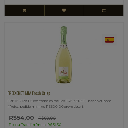
FREIXENET MIA Fresh Crisp
FRETE GRATIS em todos os rótulos FREIXENET, usando cupom
#freixe, pedido mínimo R$600,00breve descri..
R$54,00
R$60,00
Pix ou Transferência: R$51,30