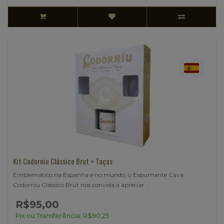
Kit Codorniu Clássico Brut + Taças
Emblemático na Espanha e no mundo, o Espumante Cava
Codorníu Clássico Brut nos convida a apreciar ..
R$95,00
Pix ou Transferência: R$90,25