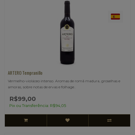
ARTERO Tempranillo
Vermelho-violáceo intenso. Aromas de romã madura, groselhas e
amoras, sobre notas de ervas e folhage..
R$99,00
Pix ou Transferência: R$94,05