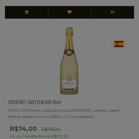
FREIXENET CASTELBLANC Brut
FRETE GRATIS em todos os rótulos FREIXENET, usando cupom
#freixe, pedido mínimo R$600,00Cava elabora..
R$74,00
R$79,00
Pix ou Transferência: R$70,30