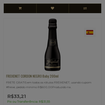
FREIXENET CORDON NEGRO Baby 200ml
FRETE GRATIS em todos os rótulos FREIXENET, usando cupom
#freixe, pedido mínimo R$600,00Produzido na..
R$33,21
Pix ou Transferência: R$31,55