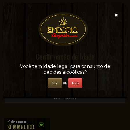
×
Confirmação de Idade
Sua conveniência e adega on-line!
Você tem idade legal para consumo de
bebidas alcoólicas?
ou
Sim
Não
0 - R$0,00