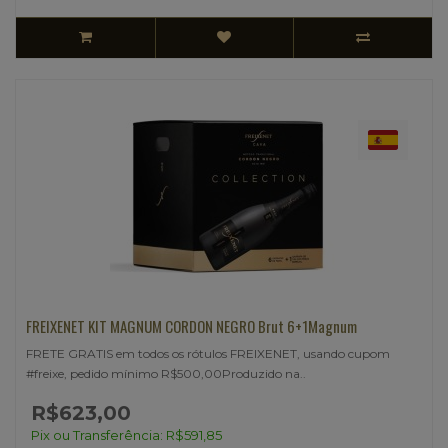
FREIXENET KIT MAGNUM CORDON NEGRO Brut 6+1Magnum
FRETE GRATIS em todos os rótulos FREIXENET, usando cupom
#freixe, pedido mínimo R$500,00Produzido na..
R$623,00
Pix ou Transferência: R$591,85