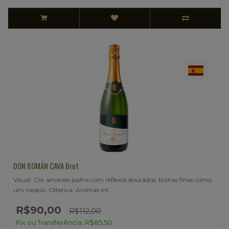
DON ROMÁN CAVA Brut
Visual: Cor amarelo palha com reflexos dourados, bolhas finas como
um rosário. Olfativa: Aromas int..
R$90,00
R$112,00
Pix ou Transferência: R$85,50