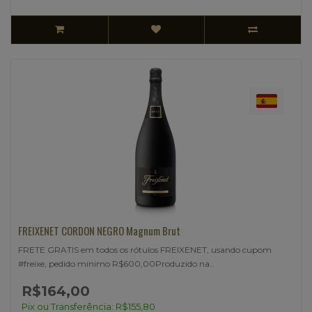
FREIXENET CORDON NEGRO Magnum Brut
FRETE GRATIS em todos os rótulos FREIXENET, usando cupom
#freixe, pedido mínimo R$600,00Produzido na..
R$164,00
Pix ou Transferência: R$155,80