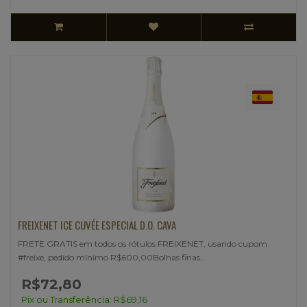
FREIXENET ICE CUVÉE ESPECIAL D.O. CAVA
FRETE GRATIS em todos os rótulos FREIXENET, usando cupom
#freixe, pedido mínimo R$600,00Bolhas finas..
R$72,80
Pix ou Transferência: R$69,16