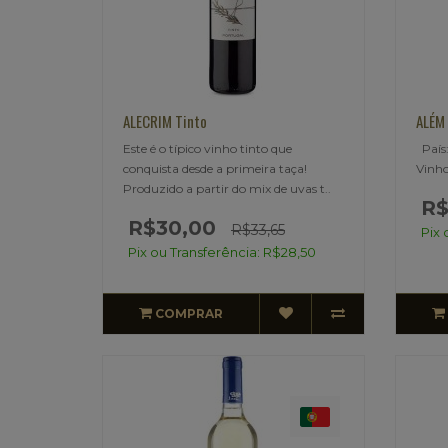
ALECRIM Tinto
ALÉM 
Este é o típico vinho tinto que
País:
conquista desde a primeira taça!
Vinho
Produzido a partir do mix de uvas t..
R$
R$30,00
R$33,65
Pix 
Pix ou Transferência: R$28,50
COMPRAR