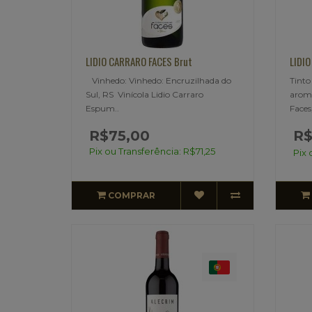
LIDIO CARRARO FACES Brut
LIDIO
Vinhedo: Vinhedo: Encruzilhada do
Tinto
Sul, RS Vinícola Lidio Carraro
aroma
Espum..
Faces
R$75,00
R$
Pix ou Transferência: R$71,25
Pix 
COMPRAR