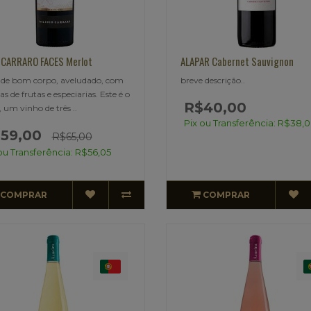
 CARRARO FACES Merlot
ALAPAR Cabernet Sauvignon
 de bom corpo, aveludado, com
breve descrição..
s de frutas e especiarias. Este é o
R$40,00
, um vinho de três ..
Pix ou Transferência: R$38,
59,00
R$65,00
ou Transferência: R$56,05
COMPRAR
COMPRAR