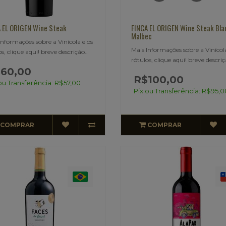
 EL ORIGEN Wine Steak
FINCA EL ORIGEN Wine Steak Bla
Malbec
Informações sobre a Vinícola e os
Mais Informações sobre a Vinícola
s, clique aqui! breve descrição..
rótulos, clique aqui! breve descriç
60,00
R$100,00
ou Transferência: R$57,00
Pix ou Transferência: R$95,0
COMPRAR
COMPRAR