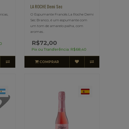
LA ROCHE Demi Sec
ricas,
O Espumante Francês La Roche Demi
Sec Branco, é um espumante com
um tom de amarelo palha, com
aromas..
R$72,00
40
Pix ou Transferência: R$68,40
COMPRAR