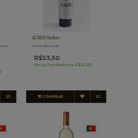
ALTAVID Malbec
ional
breve descrição..
R$53,50
Pix ou Transferência: R$50,83
5
COMPRAR