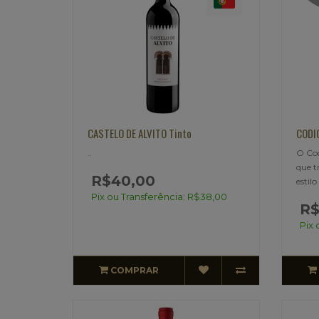
CASTELO DE ALVITO Tinto
CODIC
..
O Cod
que t
R$40,00
estil
Pix ou Transferência: R$38,00
R$
Pix 
COMPRAR