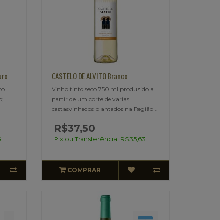
uro
CASTELO DE ALVITO Branco
ro
Vinho tinto seco 750 ml produzido a
o;
partir de um corte de varias
castasvinhedos plantados na Região ..
R$37,50
5
Pix ou Transferência: R$35,63
COMPRAR