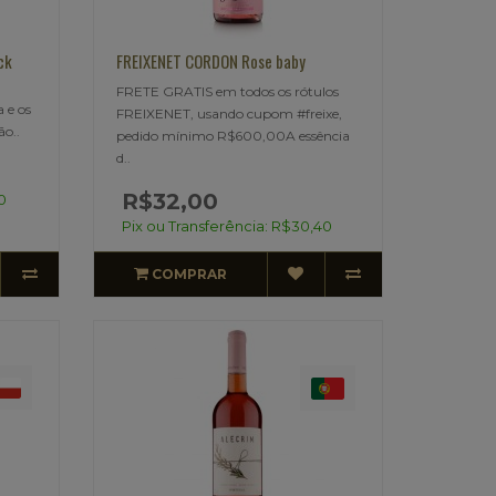
ck
FREIXENET CORDON Rose baby
FRETE GRATIS em todos os rótulos
 e os
FREIXENET, usando cupom #freixe,
ão..
pedido mínimo R$600,00A essência
d..
R$32,00
0
Pix ou Transferência: R$30,40
COMPRAR