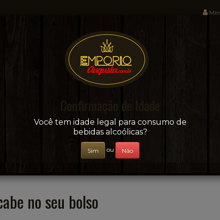
Min
Sua conveniência e adega on-line!
Confirmação de Idade
CERVEJAS
+ BEBIDAS
ÁGUAS E SUCOS
Você tem idade legal para consumo de
bebidas alcoólicas?
ou
Sim
Não
cabe no seu bolso