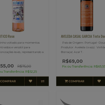
NTICO Rose
AVELEDA CASAL GARCIA Tinto Do
inho voltado para momentos
País de Origem: Portugal -Dou
ntraídos e versátil para
Produtor: Aveleda Uva(s): Vinhã
nizações leves, representando a
Borraçal; Azal T..
R$69,00
55,00
R$75,00
Pix ou Transferência: R$65,5
ou Transferência: R$52,25
COMPRAR
COMPRAR