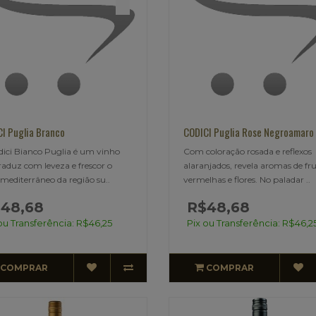
I Puglia Branco
CODICI Puglia Rose Negroamaro
ici Bianco Puglia é um vinho
Com coloração rosada e reflexos
raduz com leveza e frescor o
alaranjados, revela aromas de fr
o mediterrâneo da região su..
vermelhas e flores. No paladar ..
48,68
R$48,68
ou Transferência: R$46,25
Pix ou Transferência: R$46,2
COMPRAR
COMPRAR