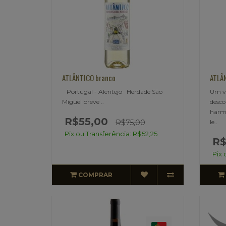
ATLÂNTICO branco
ATLÂ
Portugal - Alentejo Herdade São
Um v
Miguel breve ..
desco
harmo
R$55,00
R$75,00
le..
Pix ou Transferência: R$52,25
R$
Pix 
COMPRAR