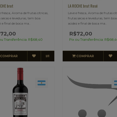
CHE brut
LA ROCHE brut Rosé
e fresca, Aroma de frutas cítricas,
Leve e fresca, Aroma de frutas cít
s secas e leveduras, tem boa
frutas secas e leveduras, tem boa
z e final de boca ma..
acidez e final de boca ma..
72,00
R$72,00
ou Transferência: R$68,40
Pix ou Transferência: R$68,
COMPRAR
COMPRAR