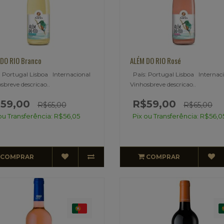
DO RIO Branco
ALÉM DO RIO Rosé
 Portugal Lisboa Internacional
País: Portugal Lisboa Internac
sbreve descricao..
Vinhosbreve descricao..
59,00
R$59,00
R$65,00
R$65,00
ou Transferência: R$56,05
Pix ou Transferência: R$56,0
COMPRAR
COMPRAR