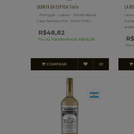
QUINTA DA ESPIGA Tinto
LA RO
Portugal - Lisboa - Estremadura
Leve 
Casa Santos Lima Vinho Tinto ..
fruta
acide
R$48,82
R$
Pix ou Transferência: R$46,38
Pix 
COMPRAR