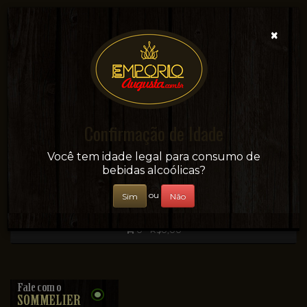
×
Confirmação de Idade
Sua conveniência e adega on-line!
Você tem idade legal para consumo de
bebidas alcoólicas?
ou
Sim
Não
0 - R$0,00