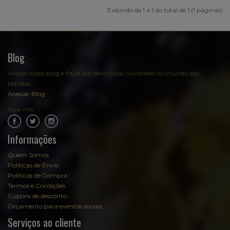
Exibindo de 1 a 1 do total de 1 (1 páginas)
Blog
Acesse nosso blog e fique por dentro das novidades no mundo das
bebidas:
Acessar Blog
Siga-nos:
.
.
Informações
Quem Somos
Políticas de Envio
Políticas de Compra
Termos e Condições
Cupons de desconto
Orçamento para eventos sociais
Serviços ao cliente