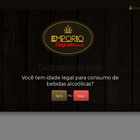
Min
Sua conveniência e adega on-line!
Confirmação de Idade
CERVEJAS
+ BEBIDAS
ÁGUAS E SUCOS
Você tem idade legal para consumo de
bebidas alcoólicas?
ou
Sim
Não