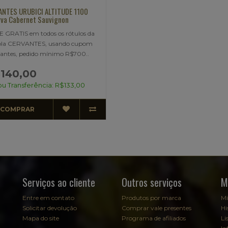
ANTES URUBICI ALTITUDE 1100
va Cabernet Sauvignon
 GRATIS em todos os rótulos da
cola CERVANTES, usando cupom
antes, pedido mínimo R$700..
140,00
ou Transferência: R$133,00
COMPRAR
Serviços ao cliente
Outros serviços
M
Entre em contato
Produtos por marca
Mi
Solicitar devolução
Comprar vale presentes
Hi
Mapa do site
Programa de afiliados
Li