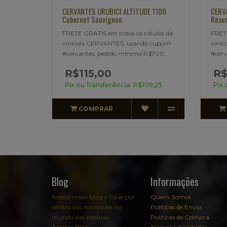
CERVANTES URUBICI ALTITUDE 1100
CERV
Cabernet Sauvignon
Reser
FRETE GRATIS em todos os rótulos da
FRETE
vinícola CERVANTES, usando cupom
viní
#cervantes, pedido mínimo R$700..
#cerv
R$115,00
R$
Pix ou Transferência: R$109,25
Pix 
COMPRAR
Blog
Informações
Acesse nosso blog e fique por
Quem Somos
dentro das novidades no
Políticas de Envio
mundo das bebidas:
Políticas de Compra