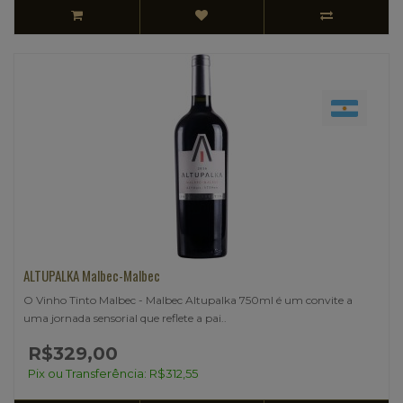
ALTUPALKA Malbec-Malbec
O Vinho Tinto Malbec - Malbec Altupalka 750ml é um convite a
uma jornada sensorial que reflete a pai..
R$329,00
Pix ou Transferência: R$312,55