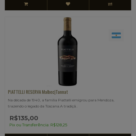
PIATTELLI RESERVA Malbec|Tannat
Na década de 1940, a família Piattelli emigrou para Mendoza,
trazendo o legado da Toscana.​A tradiçã..
R$135,00
Pix ou Transferência: R$128,25