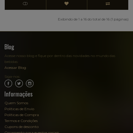
Exibindo de 1 a 16 do total de 16 (1 páginas)
Blog
Acesse nosso blog e fique por dentro das novidades no mundo das
bebidas:
Acessar Blog
Siga-nos:
.
.
Informações
Quem Somos
Políticas de Envio
Políticas de Compra
Termos e Condições
Cupons de desconto
Orçamento para eventos sociais