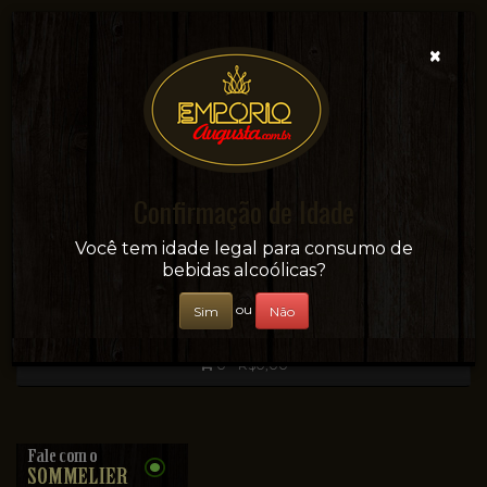
×
Confirmação de Idade
Sua conveniência e adega on-line!
Você tem idade legal para consumo de
bebidas alcoólicas?
ou
Sim
Não
0 - R$0,00