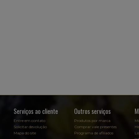
Serviços ao cliente
Outros serviços
M
Entre em contato
Produtos por marca
Mi
Solicitar devolução
Comprar vale presentes
Hi
Mapa do site
Programa de afiliados
Li