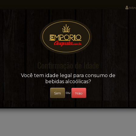
Min
Sua conveniência e adega on-line!
Confirmação de Idade
CERVEJAS
+ BEBIDAS
ÁGUAS E SUCOS
Você tem idade legal para consumo de
bebidas alcoólicas?
ou
Sim
Não