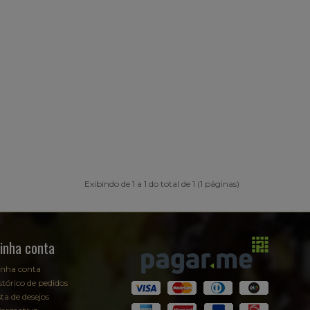
Exibindo de 1 a 1 do total de 1 (1 páginas)
inha conta
nha conta
stórico de pedidos
sta de desejos