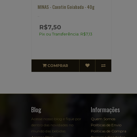
MINAS - Caxotin Goiabada - 40g
..
R$7,50
Pix ou Transferência: R$7,13
COMPRAR
Blog
Informações
Acesse nosso blog e fique por
Quem Somos
dentro das novidades no
Políticas de Envio
mundo das bebidas:
Políticas de Compra