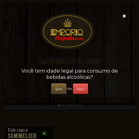
×
Confirmação de Idade
Sua conveniência e adega on-line!
Você tem idade legal para consumo de
bebidas alcoólicas?
ou
Sim
Não
0 - R$0,00