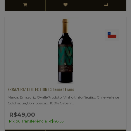
ERRAZURIZ COLLECTION Cabernet Franc
Marca: Errazuriz OvalleProduto: Vinho tinto;Região: Chile-Valle de
Colchagua;Composição: 100% Cabern..
R$49,00
Pix ou Transferência: R$46,55