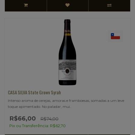
CASA SILVA State Growv Syrah
Intenso aroma de cerejas, amoras e framboesas, somadas a um leve
toque apimentado. No paladar, mui..
R$66,00
R$74,00
Pix ou Transferência: R$62,70