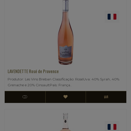
LAVENDETTE Rosé de Provence
Produtor: Les Vins Breban Classificação: RoséUva: 40% Syrah, 40%
Grenache e 20% CinsaultPaís: França..