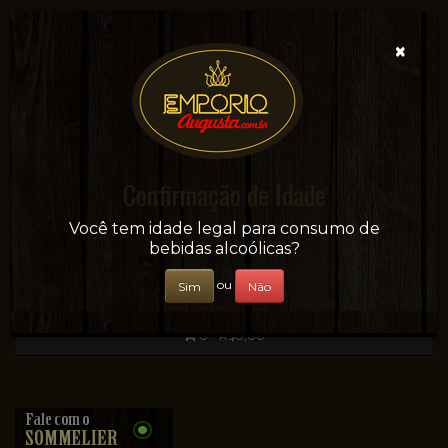
×
Confirmação de Idade
Sua conveniência e adega on-line!
Você tem idade legal para consumo de
bebidas alcoólicas?
ou
Sim
Não
0 - R$0,00