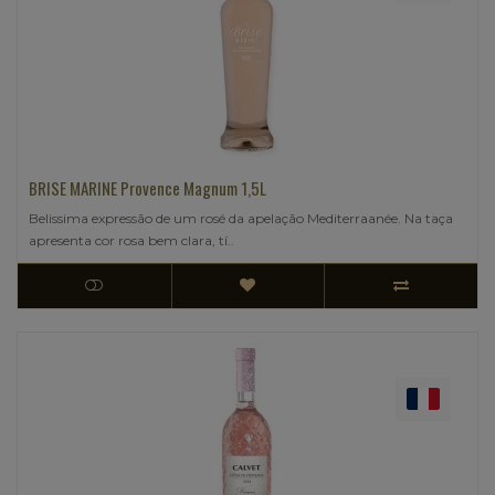
BRISE MARINE Provence Magnum 1,5L
Belissima expressão de um rosé da apelação Mediterraanée. Na taça
apresenta cor rosa bem clara, tí..