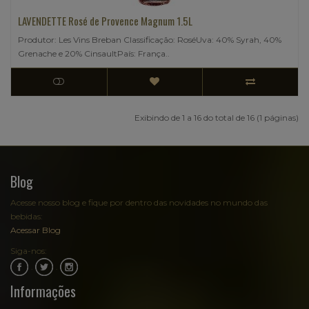
LAVENDETTE Rosé de Provence Magnum 1.5L
Produtor: Les Vins Breban Classificação: RoséUva: 40% Syrah, 40%
Grenache e 20% CinsaultPaís: França..
Exibindo de 1 a 16 do total de 16 (1 páginas)
Blog
Acesse nosso blog e fique por dentro das novidades no mundo das
bebidas:
Acessar Blog
Siga-nos:
.
.
Informações