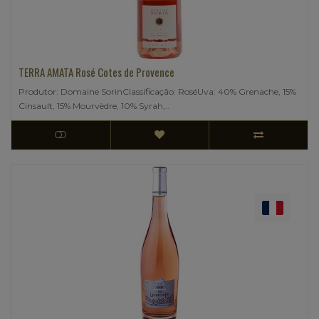
TERRA AMATA Rosé Cotes de Provence
Produtor: Domaine SorinClassificação: RoséUva: 40% Grenache, 15%
Cinsault, 15% Mourvèdre, 10% Syrah,..