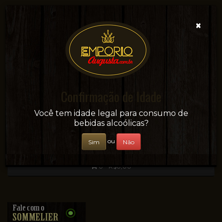
×
Confirmação de Idade
Sua conveniência e adega on-line!
Você tem idade legal para consumo de
bebidas alcoólicas?
ou
Sim
Não
0 - R$0,00