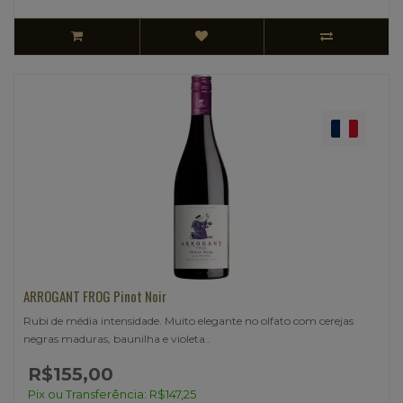
ARROGANT FROG Pinot Noir
Rubi de média intensidade. Muito elegante no olfato com cerejas
negras maduras, baunilha e violeta..
R$155,00
Pix ou Transferência: R$147,25