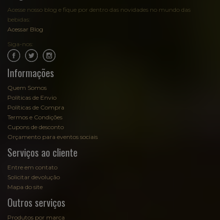
Acesse nosso blog e fique por dentro das novidades no mundo das
bebidas:
Acessar Blog
Siga-nos:
.
.
Informações
Quem Somos
Políticas de Envio
Políticas de Compra
Termos e Condições
Cupons de desconto
Orçamento para eventos sociais
Serviços ao cliente
Entre em contato
Solicitar devolução
Mapa do site
Outros serviços
Produtos por marca