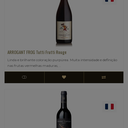
ARROGANT FROG Tutti Frutti Rouge
Linda e brilhante coloração purpúrea. Muita intensidade e definição
nas frutas vermelhas maduras, ..