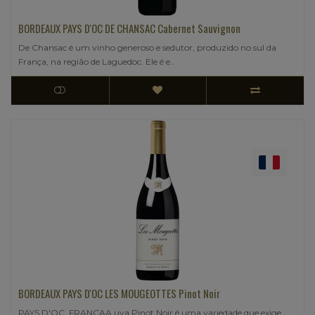
BORDEAUX PAYS D'OC DE CHANSAC Cabernet Sauvignon
De Chansac é um vinho generoso e sedutor, produzido no sul da
França, na região de Laguedoc. Ele é e..
BORDEAUX PAYS D'OC LES MOUGEOTTES Pinot Noir
PAYS D'OC, FRANÇAA uva Pinot Noir é uma variedade que exige