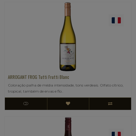
ARROGANT FROG Tutti Frutti Blanc
Coloração palha de média intensidade, tons verdeais. Olfato cítrico,
tropical, também de ervas e flo..