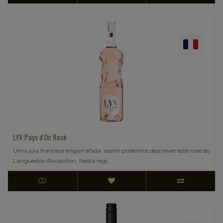
LYV Pays d'Oc Rosé
Uma joia francesa engarrafada, assim podemos descrever este rosé do
Languedoc-Roussillon. Nesta regi..