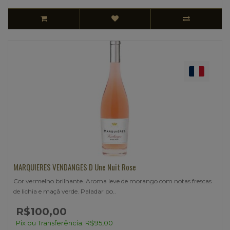
MARQUIERES VENDANGES D Une Nuit Rose
Cor vermelho brilhante. Aroma leve de morango com notas frescas
de lichia e maçã verde. Paladar po..
R$100,00
Pix ou Transferência: R$95,00