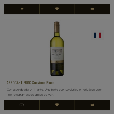
ARROGANT FROG Sauvinon Blanc
Cor esverdeada brilhante. Une forte acento cítrico e herbáceo com
ligeiro esfumaçado típico do var..