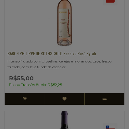
BARON PHILIPPE DE ROTHSCHILD Reserva Rosé Syrah
Intenso frutado com groselhas, cerejas e morangos. Leve, fresco,
frutado, com leve fundo de especiar..
R$55,00
Pix ou Transferência: R$52,25