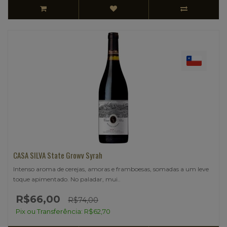
CASA SILVA State Growv Syrah
Intenso aroma de cerejas, amoras e framboesas, somadas a um leve
toque apimentado. No paladar, mui..
R$66,00
R$74,00
Pix ou Transferência: R$62,70