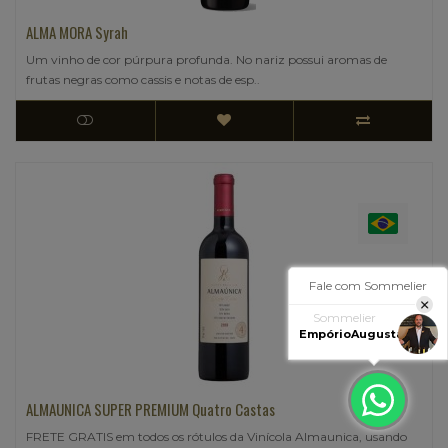
ALMA MORA Syrah
Um vinho de cor púrpura profunda. No nariz possui aromas de
frutas negras como cassis e notas de esp..
Fale com Sommelier
Sommelier
EmpórioAugusta
ALMAUNICA SUPER PREMIUM Quatro Castas
FRETE GRATIS em todos os rótulos da Vinícola Almaunica, usando