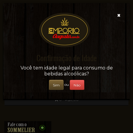
×
Confirmação de Idade
Sua conveniência e adega on-line!
Você tem idade legal para consumo de
bebidas alcoólicas?
ou
Sim
Não
0 - R$0,00