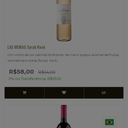
LAS MORAS Syrah Rosé
Um vinho de cor salmão brilhante. No nariz possui aromas de frutas
vermelhas e notas florais. Na b..
R$58,00
R$64,00
Pix ou Transferência: R$55,10