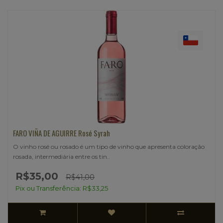
FARO VIÑA DE AGUIRRE Rosé Syrah
O vinho rosé ou rosado é um tipo de vinho que apresenta coloração
rosada, intermediária entre os tin..
R$35,00
R$41,00
Pix ou Transferência: R$33,25