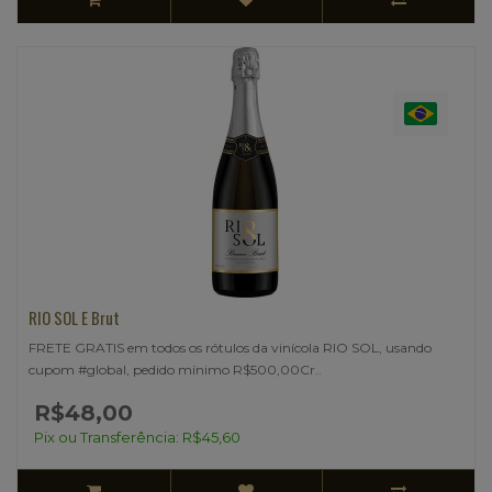
RIO SOL E Brut
FRETE GRATIS em todos os rótulos da vinícola RIO SOL, usando
cupom #global, pedido mínimo R$500,00Cr..
R$48,00
Pix ou Transferência: R$45,60