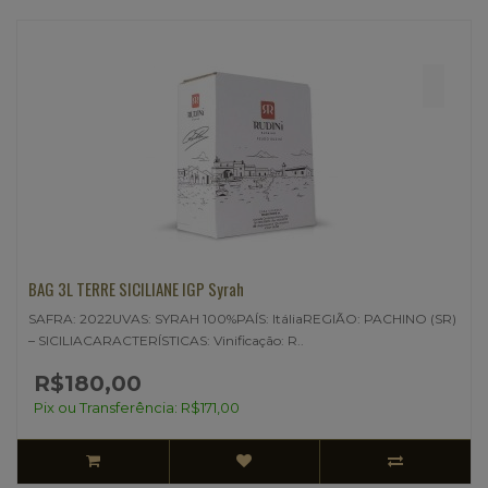
BAG 3L TERRE SICILIANE IGP Syrah
SAFRA: 2022UVAS: SYRAH 100%PAÍS: ItáliaREGIÃO: PACHINO (SR)
– SICILIACARACTERÍSTICAS: Vinificação: R..
R$180,00
Pix ou Transferência: R$171,00