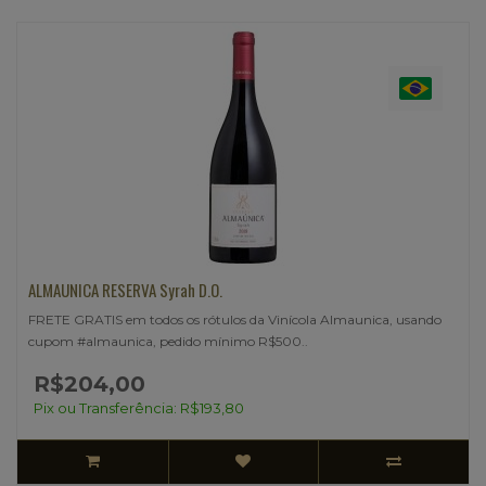
ALMAUNICA RESERVA Syrah D.O.
FRETE GRATIS em todos os rótulos da Vinícola Almaunica, usando
cupom #almaunica, pedido mínimo R$500..
R$204,00
Pix ou Transferência: R$193,80