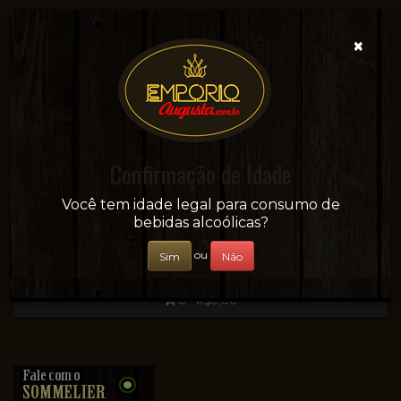
×
Confirmação de Idade
Sua conveniência e adega on-line!
Você tem idade legal para consumo de
bebidas alcoólicas?
ou
Sim
Não
0 - R$0,00