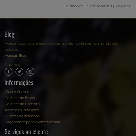
Exibindo de 1 a 1 do total de 1 (1 páginas)
Blog
Acesse nosso blog e fique por dentro das novidades no mundo das
bebidas:
Acessar Blog
Siga-nos:
.
.
Informações
Quem Somos
Políticas de Envio
Políticas de Compra
Termos e Condições
Cupons de desconto
Orçamento para eventos sociais
Serviços ao cliente