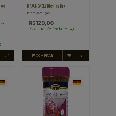
cken
BRAUNEWELL Riesling Dry
breve descrição ..
 na
R$120,00
osa
Pix ou Transferência: R$114,00
5
COMPRAR