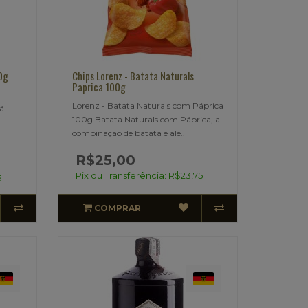
0g
Chips Lorenz - Batata Naturals
Paprica 100g
Lorenz - Batata Naturals com Páprica
á
100g Batata Naturals com Páprica, a
combinação de batata e ale..
R$25,00
Pix ou Transferência: R$23,75
5
COMPRAR