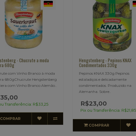
tenberg - Chucrute a moda
Hengstenberg - Pepinos KNAX
era 680g
Condimentados 330g
rute com Vinho Branco à moda
Pepinos KNAX 330g Pepinos
era 680gChucrute Hengstenberg
estaladiços e delicadamente
iera com Vinho Branco Alemão..
condimentados. Produzido na
Alemanha. Sobre..
35,00
R$23,00
ou Transferência: R$33,25
Pix ou Transferência: R$21,85
COMPRAR
COMPRAR