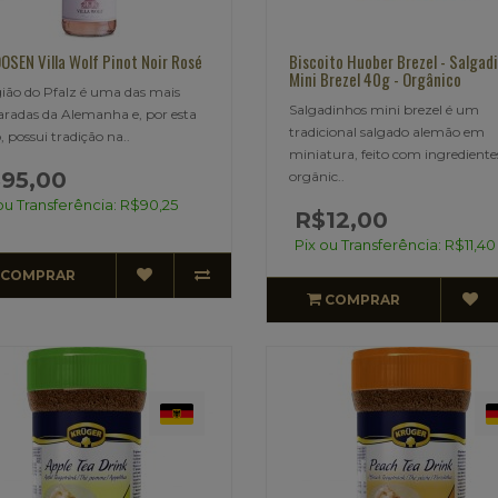
OSEN Villa Wolf Pinot Noir Rosé
Biscoito Huober Brezel - Salgad
Mini Brezel 40g - Orgânico
ião do Pfalz é uma das mais
Salgadinhos mini brezel é um
aradas da Alemanha e, por esta
tradicional salgado alemão em
, possui tradição na..
miniatura, feito com ingrediente
95,00
orgânic..
ou Transferência: R$90,25
R$12,00
Pix ou Transferência: R$11,40
COMPRAR
COMPRAR