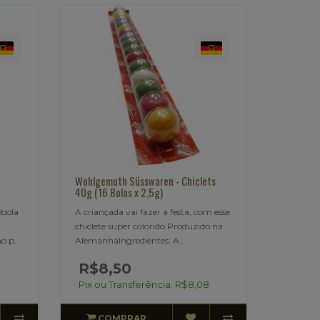
Wohlgemuth Süsswaren - Chiclets
40g (16 Bolas x 2,5g)
ebola
A criançada vai fazer a festa, com esse
chiclete super colorido.Produzido na
o p..
AlemanhaIngredientes: A..
R$8,50
Pix ou Transferência: R$8,08
COMPRAR