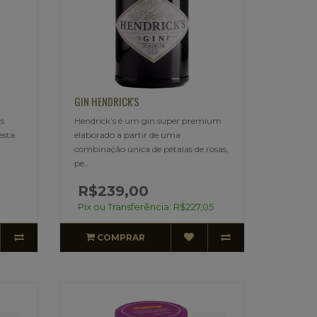
GIN HENDRICK'S
s
Hendrick’s é um gin super premium
esta
elaborado a partir de uma
combinação única de pétalas de rosas,
pe..
R$239,00
Pix ou Transferência: R$227,05
COMPRAR