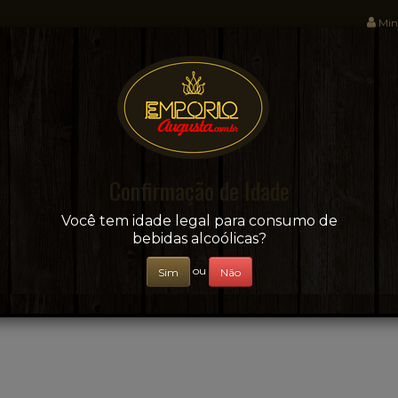
Min
Sua conveniência e adega on-line!
Confirmação de Idade
CERVEJAS
+ BEBIDAS
ÁGUAS E SUCOS
Você tem idade legal para consumo de
bebidas alcoólicas?
ou
Sim
Não