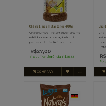
Chá de Limão Instantâneo 400g
Chá d
Chá de Limão - InstantâneoMarcante
Chá 
e deliciosa é a combinação de chá
Inst
preto com limão. Refrescante se..
mome
Preto 
R$27,00
R$
Pix ou Transferência: R$25,65
Pix 
COMPRAR