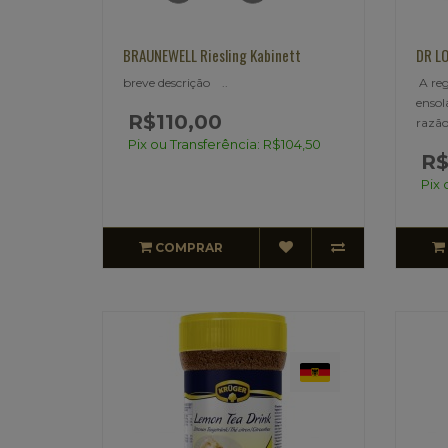
BRAUNEWELL Riesling Kabinett
DR LO
breve descrição ..
A reg
ensol
R$110,00
razão
Pix ou Transferência: R$104,50
R$
Pix 
COMPRAR