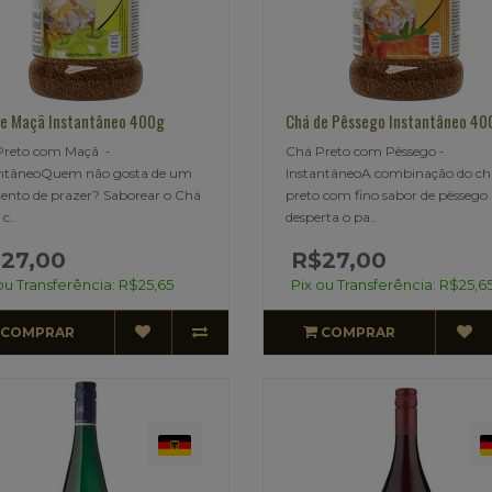
e Maçã Instantâneo 400g
Chá de Pêssego Instantâneo 40
Preto com Maçã -
Chá Preto com Pêssego -
antâneoQuem não gosta de um
InstantâneoA combinação do ch
nto de prazer? Saborear o Chá
preto com fino sabor de pêssego
c..
desperta o pa..
27,00
R$27,00
ou Transferência: R$25,65
Pix ou Transferência: R$25,6
COMPRAR
COMPRAR