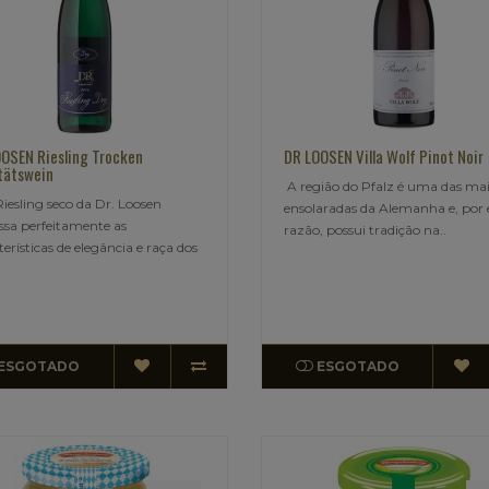
OSEN Riesling Trocken
DR LOOSEN Villa Wolf Pinot Noir
tätswein
A região do Pfalz é uma das mai
Riesling seco da Dr. Loosen
ensolaradas da Alemanha e, por 
ssa perfeitamente as
razão, possui tradição na..
terísticas de elegância e raça dos
ESGOTADO
ESGOTADO