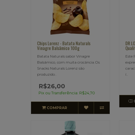
Chips Lorenz - Batata Naturals
DR LO
Vinagre Balsâmico 100g
Quali
Batata Naturals sabor Vinagre
Este 
Balsâmico, com muita crocância.Os
expre
Snacks Naturals Lorenz são
carac
produzido..
í..
R$26,00
Pix ou Transferência: R$24,70
COMPRAR