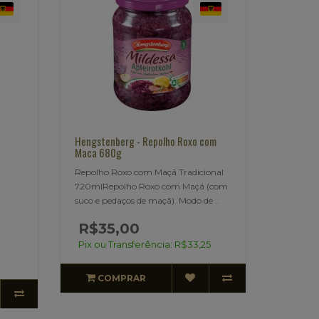
Hengstenberg - Repolho Roxo com
Maca 680g
Repolho Roxo com Maçã Tradicional
720mlRepolho Roxo com Maçã (com
suco e pedaços de maçã). Modo de ..
R$35,00
Pix ou Transferência: R$33,25
COMPRAR