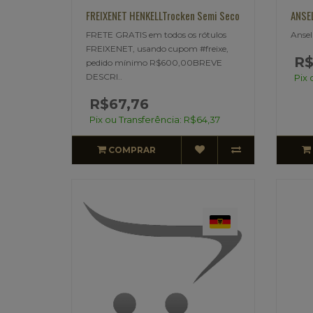
FREIXENET HENKELLTrocken Semi Seco
ANSEL
FRETE GRATIS em todos os rótulos
Ansel
FREIXENET, usando cupom #freixe,
R$
pedido mínimo R$600,00BREVE
DESCRI..
Pix 
R$67,76
Pix ou Transferência: R$64,37
COMPRAR