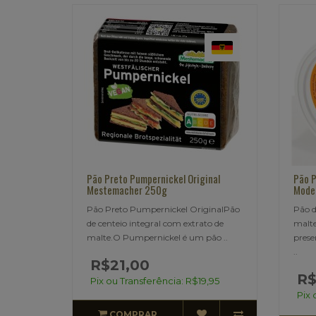
Pão Preto Pumpernickel Original
Pão P
Mestemacher 250g
Mode
Pão Preto Pumpernickel OriginalPão
Pão d
de centeio integral com extrato de
malte
malte.O Pumpernickel é um pão ..
prese
..
R$21,00
R$
Pix ou Transferência: R$19,95
Pix 
COMPRAR