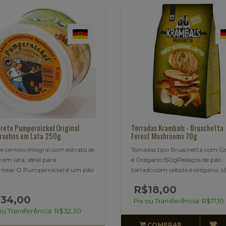
reto Pumpernickel Original
Torradas Krambals - Bruschetta
rsohns em Lata 250g
Forest Mushrooms 70g
e centeio integral com extrato de
Torradas tipo Bruschetta com C
 em lata, ideal para
e Orégano 150gPedaços de pão
ntear.O Pumpernickel é um pão
torrado com cebola e orégano, sã
R$18,00
34,00
Pix ou Transferência: R$17,10
ou Transferência: R$32,30
COMPRAR