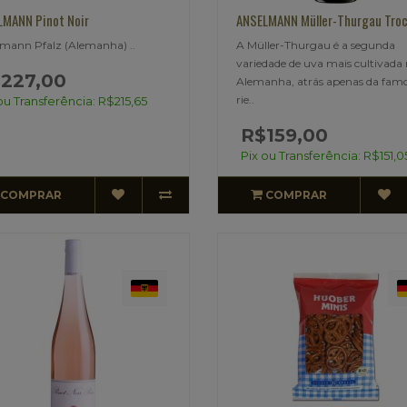
MANN Pinot Noir
ANSELMANN Müller-Thurgau Tro
mann Pfalz (Alemanha) ..
A Müller-Thurgau é a segunda
variedade de uva mais cultivada
227,00
Alemanha, atrás apenas da fam
rie..
ou Transferência: R$215,65
R$159,00
Pix ou Transferência: R$151,0
COMPRAR
COMPRAR