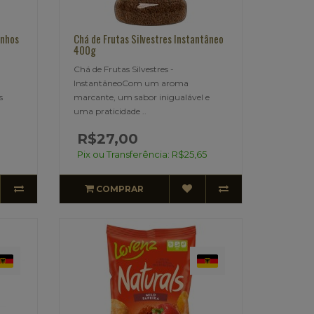
inhos
Chá de Frutas Silvestres Instantâneo
400g
Chá de Frutas Silvestres -
InstantâneoCom um aroma
s
marcante, um sabor inigualável e
uma praticidade ..
R$27,00
Pix ou Transferência: R$25,65
COMPRAR