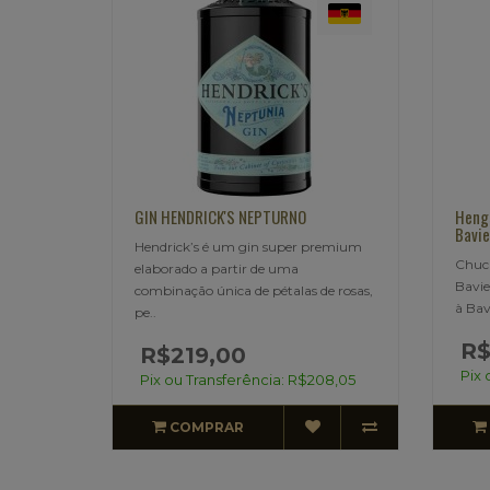
GIN HENDRICK'S NEPTURNO
Hengs
Bavi
Hendrick’s é um gin super premium
Chuc
elaborado a partir de uma
Bavi
combinação única de pétalas de rosas,
à Bav
pe..
R$
R$219,00
Pix 
Pix ou Transferência: R$208,05
COMPRAR