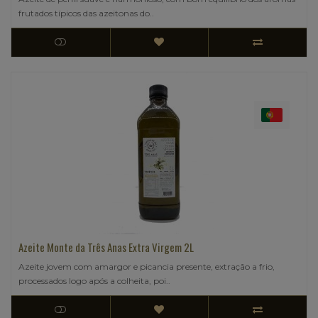
frutados típicos das azeitonas do..
Azeite Monte da Três Anas Extra Virgem 2L
Azeite jovem com amargor e picancia presente, extração a frio,
processados logo após a colheita, poi..