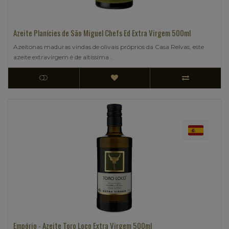
Azeite Planícies de São Miguel Chefs Ed Extra Virgem 500ml
Azeitonas maduras vindas de olivais próprios da Casa Relvas, este
azeite extravirgem é de altíssima ..
Empório - Azeite Toro Loco Extra Virgem 500ml