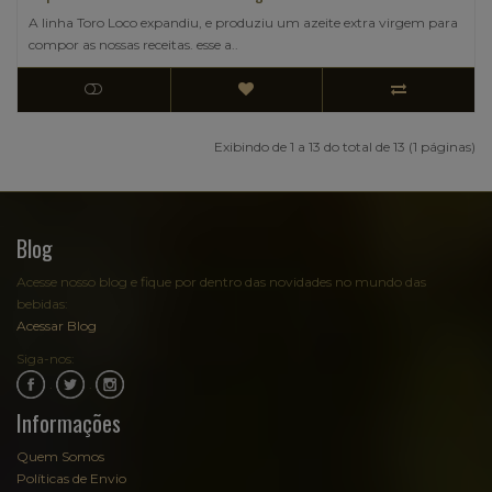
A linha Toro Loco expandiu, e produziu um azeite extra virgem para
compor as nossas receitas. esse a..
Exibindo de 1 a 13 do total de 13 (1 páginas)
Blog
Acesse nosso blog e fique por dentro das novidades no mundo das
bebidas:
Acessar Blog
Siga-nos:
.
.
Informações
Quem Somos
Políticas de Envio