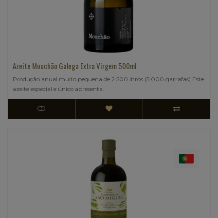
Azeite Mouchão Galega Extra Virgem 500ml
Produção anual muito pequena de 2.500 litros (5.000 garrafas) Este
azeite especial e único apresenta..