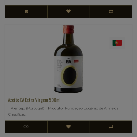
Azeite EA Extra Virgem 500ml
Alentejo (Portugal) Produtor Fundação Eugénio de Almeida
Classificaç..