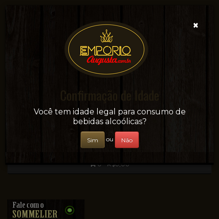
×
Confirmação de Idade
Sua conveniência e adega on-line!
Você tem idade legal para consumo de
bebidas alcoólicas?
ou
Sim
Não
0 - R$0,00