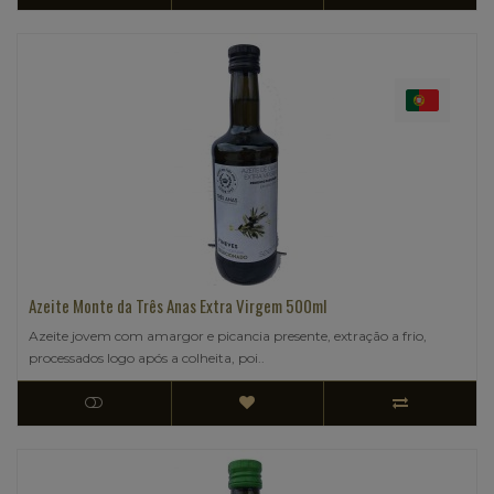
Azeite Monte da Três Anas Extra Virgem 500ml
Azeite jovem com amargor e picancia presente, extração a frio,
processados logo após a colheita, poi..