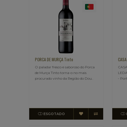
PORCA DE MURÇA Tinto
CASA 
O paladar fresco e saboroso do Porca
CASA
de Murça Tinto torna-o no mais
LEDA 
procurado vinho da Região do Dou..
- Por
ESGOTADO