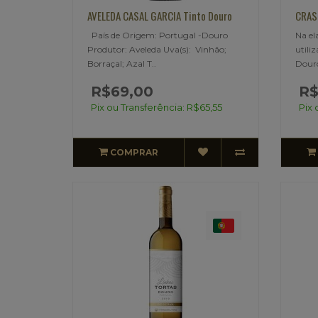
AVELEDA CASAL GARCIA Tinto Douro
CRAS
País de Origem: Portugal -Douro
Na el
Produtor: Aveleda Uva(s): Vinhão;
utiliz
Borraçal; Azal T..
Douro
R$69,00
R$
Pix ou Transferência: R$65,55
Pix 
COMPRAR