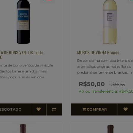
TA DE BONS VENTOS Tinto
MUROS DE VINHA Branco
O
De cor citrina com boa intensida
nta de bons-ventos da vinícola
aromática, onde as notas florais
Santos Lima é um dos mais
predominantemente brancas im
dos e populares da vinícola ..
R$50,00
R$55,65
Pix ou Transferência: R$47,5
ESGOTADO
COMPRAR