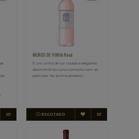
MUROS DE VINHA Rosé
de
É um vinho de cor rosada e elegante
decorrente do curto contacto com as
pe..
peliculas. No aroma predom..
0
ESGOTADO