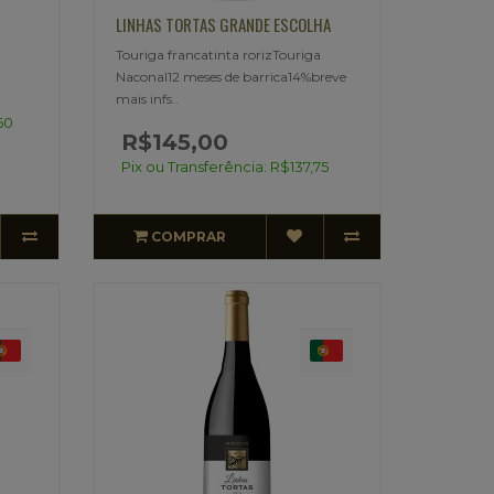
LINHAS TORTAS GRANDE ESCOLHA
Touriga francatinta rorizTouriga
Naconal12 meses de barrica14%breve
mais infs..
60
R$145,00
Pix ou Transferência: R$137,75
COMPRAR