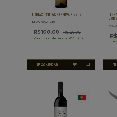
LINHAS TORTAS RESERVA Branco
LINH
VINE
breve descrição..
breve
R$100,00
R$120,00
R$
Pix ou Transferência: R$95,00
Pix 
COMPRAR