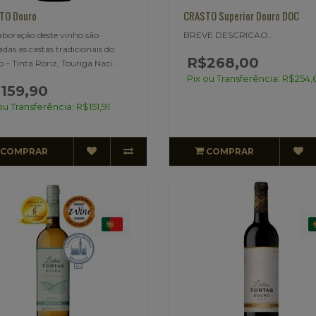
TO Douro
CRASTO Superior Douro DOC
aboração deste vinho são
BREVE DESCRICAO..
adas as castas tradicionais do
R$268,00
 – Tinta Roriz, Touriga Naci..
Pix ou Transferência: R$254,
159,90
ou Transferência: R$151,91
COMPRAR
COMPRAR