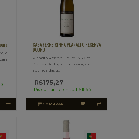
ouro
CASA FERREIRINHA PLANALTO RESERVA
DOURO
o, o
Planalto Reserva Douro - 750 ml
 para
Douro - Portugal Uma seleção
apurada das u..
R$175,27
60
Pix ou Transferência: R$166,51
COMPRAR