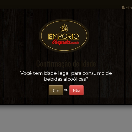
Min
Sua conveniência e adega on-line!
Confirmação de Idade
CERVEJAS
+ BEBIDAS
ÁGUAS E SUCOS
Você tem idade legal para consumo de
bebidas alcoólicas?
ou
Sim
Não