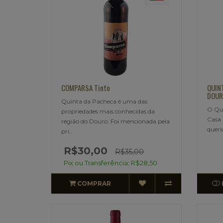
COMPARSA Tinto
QUIN
DOUR
Quinta da Pacheca é uma das
O Qui
propriedades mais conhecidas da
Casa 
região do Douro. Foi mencionada pela
queri
pri..
R$30,00
R$35,00
Pix ou Transferência: R$28,50
COMPRAR