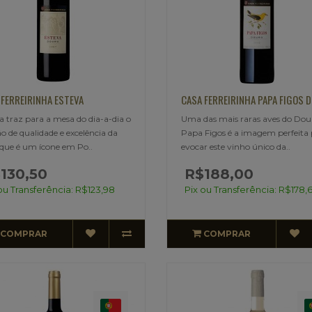
 FERREIRINHA ESTEVA
CASA FERREIRINHA PAPA FIGOS D
a traz para a mesa do dia-a-dia o
Uma das mais raras aves do Dour
o de qualidade e excelência da
Papa Figos é a imagem perfeita
que é um ícone em Po..
evocar este vinho único da..
130,50
R$188,00
ou Transferência: R$123,98
Pix ou Transferência: R$178,
COMPRAR
COMPRAR