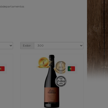
subdepartamentos
Exibir: