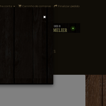
ha conta
Carrinho de compras
Finalizar pedido
×
0 - R$0,00
CONVENIÊNCIA
PAÍSES