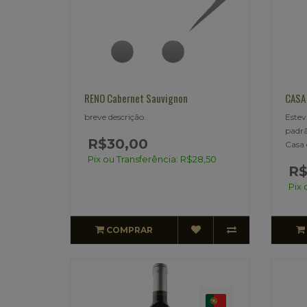
RENO Cabernet Sauvignon
CASA
breve descrição..
Estev
padrã
R$30,00
Casa 
Pix ou Transferência: R$28,50
R$
Pix 
COMPRAR