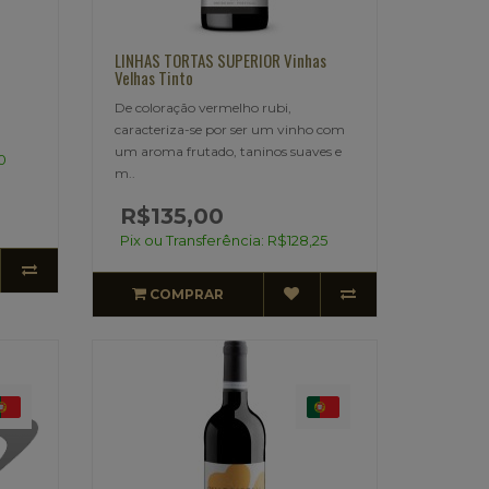
LINHAS TORTAS SUPERIOR Vinhas
Velhas Tinto
De coloração vermelho rubi,
caracteriza-se por ser um vinho com
um aroma frutado, taninos suaves e
0
m..
R$135,00
Pix ou Transferência: R$128,25
COMPRAR