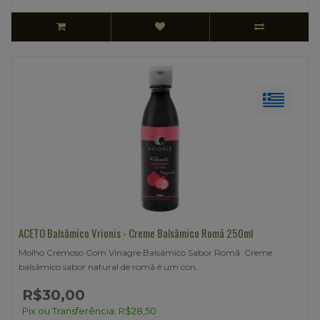
ACETO Balsâmico Vrionis - Creme Balsâmico Romã 250ml
Molho Cremoso Com Vinagre Balsâmico Sabor Romã Creme
balsâmico sabor natural de romã é um con..
R$30,00
Pix ou Transferência: R$28,50