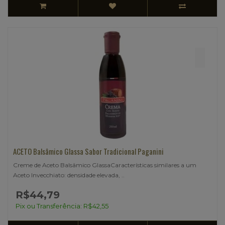
ACETO Balsâmico Glassa Sabor Tradicional Paganini
Creme de Aceto Balsâmico GlassaCaracterísticas similares a um
Aceto Invecchiato: densidade elevada, ..
R$44,79
Pix ou Transferência: R$42,55