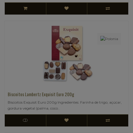
Biscoitos Lambertz Exquisit Euro 200g
Biscoitos Exquisit Euro 200g Ingredientes: Farinha de trigo, açúcar,
gordura vegetal (palma, coco..