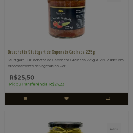
Bruschetta Stuttgart de Caponata Grelhada 225g
Stuttgart - Bruschetta de Caponata Grelhada 225g A Virú é líder em
processamento de vegetais no Per..
R$25,50
Pix ou Transferência: R$24,23
Peru