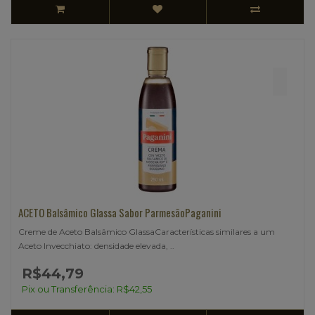
ACETO Balsâmico Glassa Sabor ParmesãoPaganini
Creme de Aceto Balsâmico GlassaCaracterísticas similares a um
Aceto Invecchiato: densidade elevada, ..
R$44,79
Pix ou Transferência: R$42,55