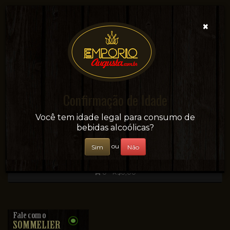
×
Confirmação de Idade
Sua conveniência e adega on-line!
Você tem idade legal para consumo de
bebidas alcoólicas?
ou
Sim
Não
0 - R$0,00