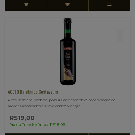
ACETO Balsâmico Costazzura
Produzido em Modena, possui rica e complexa combinação de
aromas adocicados e suave acidez.Vinagre..
R$19,00
Pix ou Transferência: R$18,05