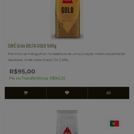
CAFÉ Grão DELTA GOLD 500g
Permita-se mergulhar na essência de uma criação meticulosamente
lapidada, onde cada traço! Os Cafés ..
R$95,00
Pix ou Transferência: R$90,25