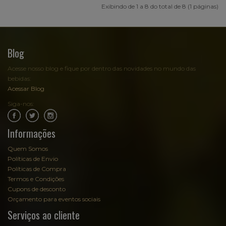
Exibindo de 1 a 8 do total de 8 (1 páginas)
Blog
Acesse nosso blog e fique por dentro das novidades no mundo das
bebidas:
Acessar Blog
Siga-nos:
.
.
Informações
Quem Somos
Políticas de Envio
Políticas de Compra
Termos e Condições
Cupons de desconto
Orçamento para eventos sociais
Serviços ao cliente