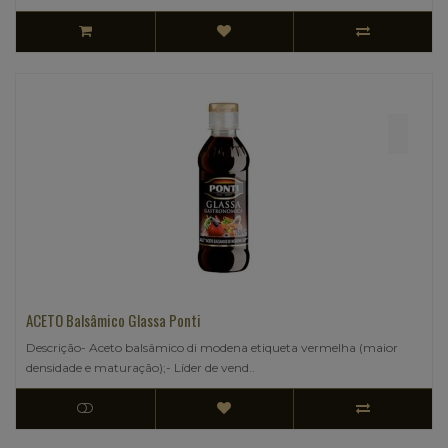
ACETO Balsâmico Glassa Ponti
Descrição- Aceto balsâmico di modena etiqueta vermelha (maior
densidade e maturação);- Líder de vend..