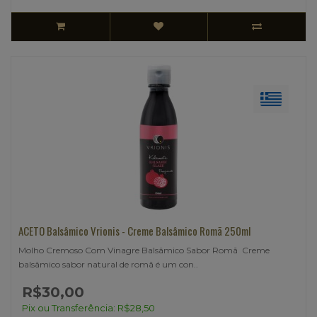
ACETO Balsâmico Vrionis - Creme Balsâmico Romã 250ml
Molho Cremoso Com Vinagre Balsâmico Sabor Romã Creme
balsâmico sabor natural de romã é um con..
R$30,00
Pix ou Transferência: R$28,50