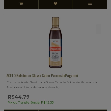
ACETO Balsâmico Glassa Sabor ParmesãoPaganini
Creme de Aceto Balsâmico GlassaCaracterísticas similares a um
Aceto Invecchiato: densidade elevada, ..
R$44,79
Pix ou Transferência: R$42,55