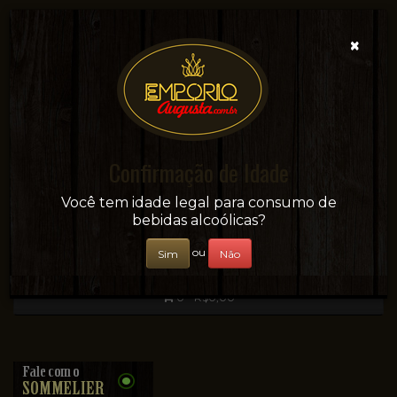
×
Confirmação de Idade
Sua conveniência e adega on-line!
Você tem idade legal para consumo de
bebidas alcoólicas?
ou
Sim
Não
0 - R$0,00