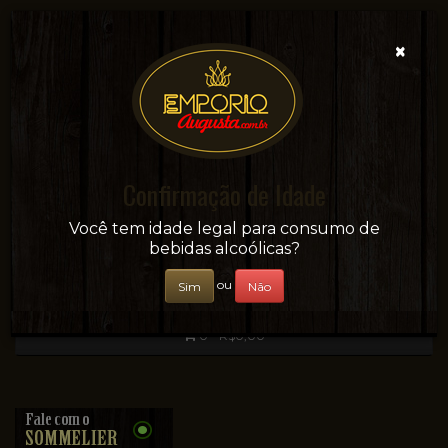
×
Confirmação de Idade
Sua conveniência e adega on-line!
Você tem idade legal para consumo de
bebidas alcoólicas?
ou
Sim
Não
0 - R$0,00