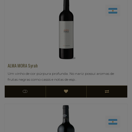
ALMA MORA Syrah
Um vinho de cor púrpura profunda. No nariz possui aromas de
frutas negras como cassis e notas de esp..