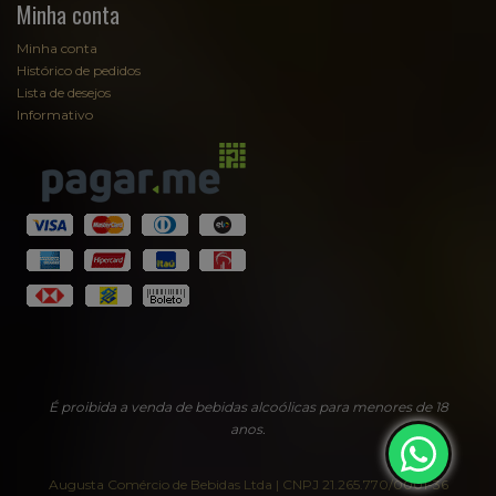
Minha conta
Minha conta
Histórico de pedidos
Lista de desejos
Informativo
Fale com Sommelier
Sommelier
EmpórioAugusta
É proibida a venda de bebidas alcoólicas para menores de 18
anos.
Augusta Comércio de Bebidas Ltda | CNPJ 21.265.770/0001-36