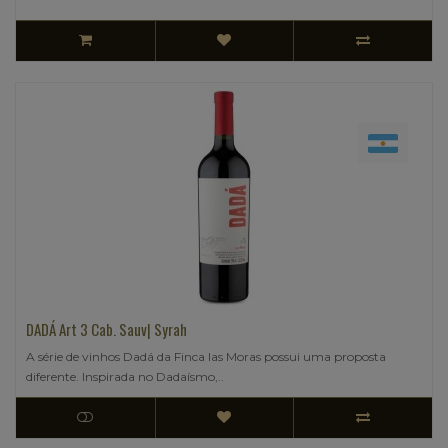
DADÁ Art 3 Cab. Sauv| Syrah
A série de vinhos Dadá da Finca las Moras possui uma proposta
diferente. Inspirada no Dadaísmo,..