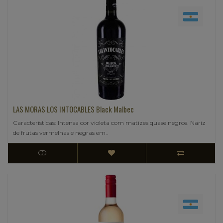
LAS MORAS LOS INTOCABLES Black Malbec
Características: Intensa cor violeta com matizes quase negros. Nariz
de frutas vermelhas e negras em..