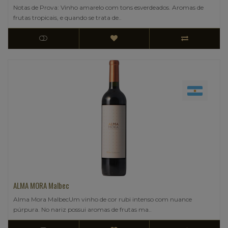
Notas de Prova: Vinho amarelo com tons esverdeados. Aromas de
frutas tropicais, e quando se trata de..
ALMA MORA Malbec
Alma Mora MalbecUm vinho de cor rubi intenso com nuance
púrpura. No nariz possui aromas de frutas ma..