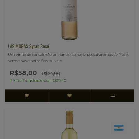
LAS MORAS Syrah Rosé
Um vinho de cor salmão brilhante. No nariz possui aromas de frutas
vermelhas e notas florais. Na b..
R$58,00
R$64,00
Pix ou Transferência: R$55,10