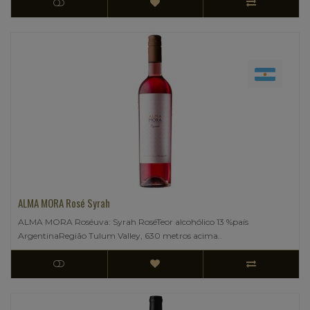
ALMA MORA Rosé Syrah
ALMA MORA Roséuva: Syrah RoséTeor alcohólico 13 %país
ArgentinaRegião Tulum Valley, 630 metros acima..