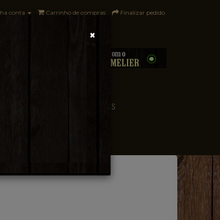
ha conta
Carrinho de compras
Finalizar pedido
×
0 - R$0,00
CONVENIÊNCIA
PAÍSES