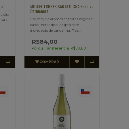
ir
MIGUEL TORRES SANTA DIGNA Reserva
Carmenere
 visão
Cor cereja e aromas de frutas negras e
ral e
cassis, notas de eucalipto com
insinuação de tangerina. País ..
R$84,00
Pix ou Transferência: R$79,80
COMPRAR