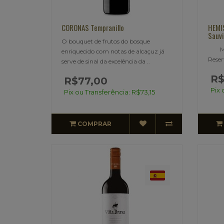
CORONAS Tempranillo
HEMI
Sauv
O bouquet de frutos do bosque
Migu
enriquecido com notas de alcaçuz já
Reser
serve de sinal da excelência da ..
R$
R$77,00
Pix 
Pix ou Transferência: R$73,15
COMPRAR