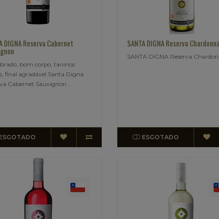
 DIGNA Reserva Cabernet
SANTA DIGNA Reserva Chardonn
ignon
SANTA DIGNA Reserva Chardon
ibrado, bom corpo, taninos
s, final agradável.Santa Digna
va Cabernet Sauvignon ..
ESGOTADO
ESGOTADO