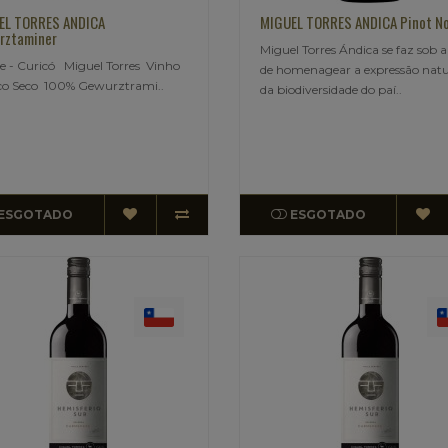
EL TORRES ANDICA
MIGUEL TORRES ANDICA Pinot No
rztaminer
Miguel Torres Ándica se faz sob a
 - Curicó Miguel Torres Vinho
de homenagear a expressão natu
co Seco 100% Gewurztrami..
da biodiversidade do paí..
ESGOTADO
ESGOTADO