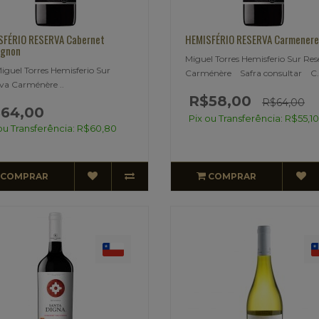
SFÉRIO RESERVA Cabernet
HEMISFÉRIO RESERVA Carmenere
ignon
Miguel Torres Hemisferio Sur Res
el Torres Hemisferio Sur
Carménère Safra consultar C.
va Carménère ..
R$58,00
R$64,00
64,00
Pix ou Transferência: R$55,10
ou Transferência: R$60,80
COMPRAR
COMPRAR