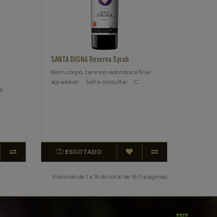
n
SANTA DIGNA Reserva Syrah
Bom corpo, taninos redondos e final
agradável. Safra consultar C..
Na
ESGOTADO
Exibindo de 1 a 16 do total de 16 (1 páginas)