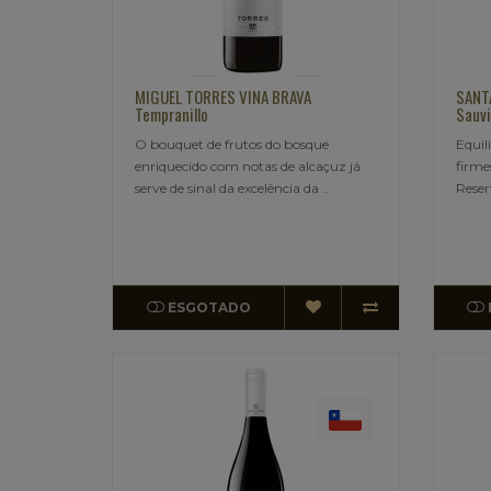
MIGUEL TORRES VINA BRAVA
SANTA
Tempranillo
Sauv
O bouquet de frutos do bosque
Equil
enriquecido com notas de alcaçuz já
firme
serve de sinal da excelência da ..
Reser
ESGOTADO