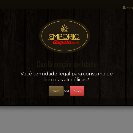
Min
Sua conveniência e adega on-line!
Confirmação de Idade
CERVEJAS
+ BEBIDAS
ÁGUAS E SUCOS
Você tem idade legal para consumo de
bebidas alcoólicas?
ou
Sim
Não