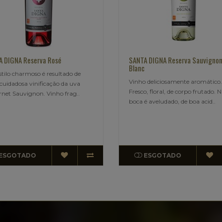
 DIGNA Reserva Rosé
SANTA DIGNA Reserva Sauvigno
Blanc
stilo charmoso é resultado de
Vinho deliciosamente aromático.
uidadosa vinificação da uva
Fresco, floral, de corpo frutado. 
net Sauvignon. Vinho frag..
boca é aveludado, de boa acid..
ESGOTADO
ESGOTADO