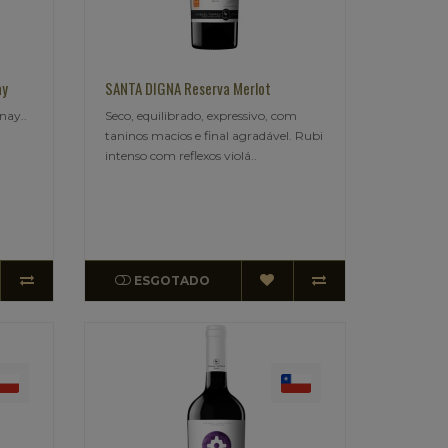
ay
SANTA DIGNA Reserva Merlot
nay..
Seco, equilibrado, expressivo, com
taninos macios e final agradável. Rubi
intenso com reflexos violá..
ESGOTADO