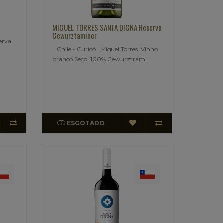
MIGUEL TORRES SANTA DIGNA Reserva
Gewurztaminer
erva
Chile - Curicó Miguel Torres Vinho
.
branco Seco 100% Gewurztrami..
ESGOTADO