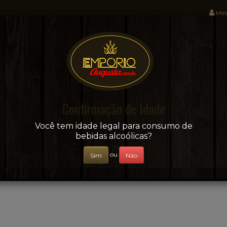
Min
Sua conveniência e adega on-line!
Confirmação de Idade
CERVEJAS
+ BEBIDAS
ÁGUAS E SUCOS
Você tem idade legal para consumo de
bebidas alcoólicas?
ou
Sim
Não