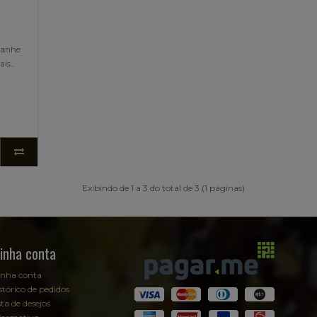
panhe
is..
Exibindo de 1 a 3 do total de 3 (1 páginas)
inha conta
nha conta
stórico de pedidos
sta de desejos