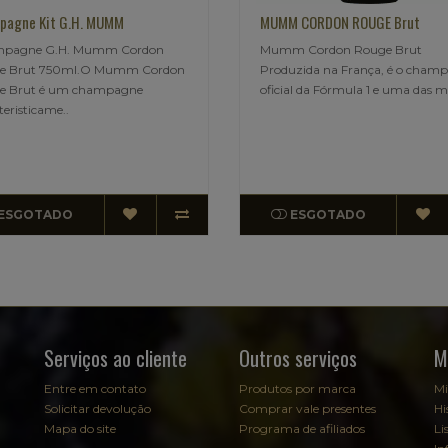
pagne Kit G.H. MUMM
MUMM CORDON ROUGE Brut
pagne G.H. Mumm Cordon
Mumm Cordon Rouge Brut
e Brut 750ml.O Mumm Cordon
Produzida na França, é o cham
e Brut é um champagne
oficial da Fórmula 1 e uma das ma
teristicame..
ESGOTADO
ESGOTADO
Serviços ao cliente
Outros serviços
M
Entre em contato
Produtos por marca
Mi
Solicitar devolução
Comprar vale presentes
Hi
Mapa do site
Programa de afiliados
Li