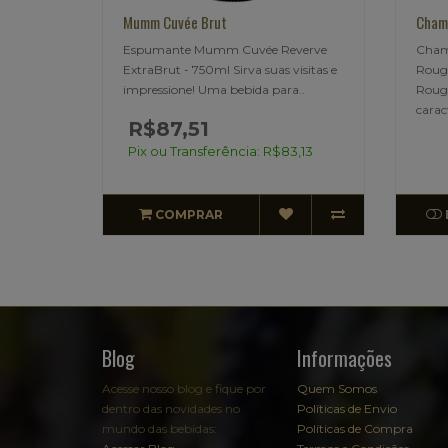
Mumm Cuvée Brut
Cham
Espumante Mumm Cuvée Reverve
Cham
ExtraBrut - 750ml Sirva suas visitas e
Roug
impressione! Uma bebida para..
Roug
carac
R$87,51
Pix ou Transferência: R$83,13
COMPRAR
Blog
Informações
Acesse nosso blog e fique por
Quem Somos
dentro das novidades no
Políticas de Envio
mundo das bebidas:
Políticas de Compra