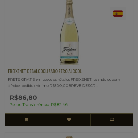
FREIXENET DESALCOOLIZADO ZERO ALCOOL
FRETE GRATIS em todos os rótulos FREIXENET, usando cupom
#freixe, pedido mínimo R$500,00BREVE DESCRI..
R$86,80
Pix ou Transferência: R$82,46