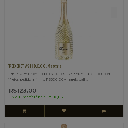
FREIXENET ASTI D.O.C.G. Moscato
FRETE GRATIS em todos os rótulos FREIXENET, usando cupom
#freixe, pedido mínimo R$600,00Amarelo palh..
R$123,00
Pix ou Transferência: R$116,85