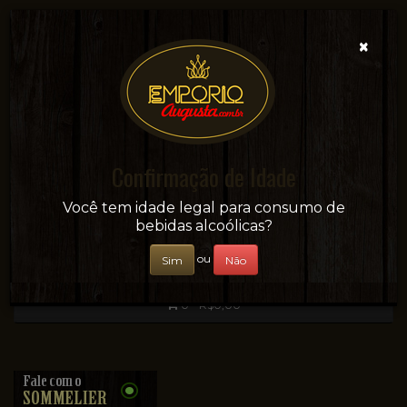
×
Confirmação de Idade
Sua conveniência e adega on-line!
Você tem idade legal para consumo de
bebidas alcoólicas?
ou
Sim
Não
0 - R$0,00