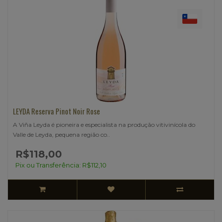
LEYDA Reserva Pinot Noir Rose
A Viña Leyda é pioneira e especialista na produção vitivinícola do
Valle de Leyda, pequena região co..
R$118,00
Pix ou Transferência: R$112,10