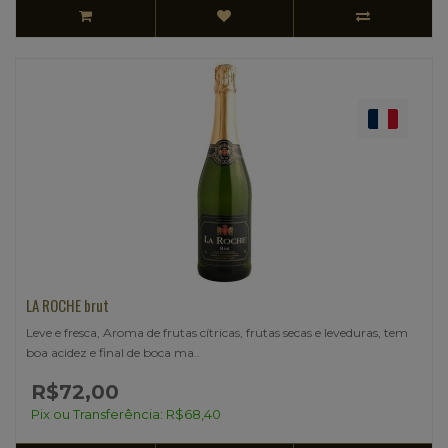
LA ROCHE brut
Leve e fresca, Aroma de frutas cítricas, frutas secas e leveduras, tem
boa acidez e final de boca ma..
R$72,00
Pix ou Transferência: R$68,40