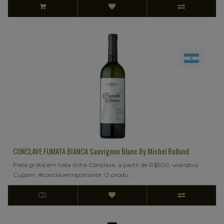
CONCLAVE FUMATA BIANCA Sauvignon Blanc By Michel Rolland
Frete grátis em toda linha Conclave, a partir de R$500, usando o
Cupom: #conclaveImportante: O produ..