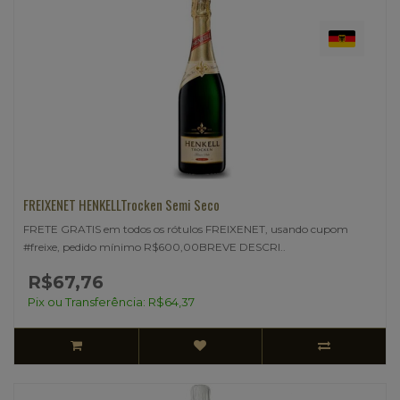
FREIXENET HENKELLTrocken Semi Seco
FRETE GRATIS em todos os rótulos FREIXENET, usando cupom
#freixe, pedido mínimo R$600,00BREVE DESCRI..
R$67,76
Pix ou Transferência: R$64,37