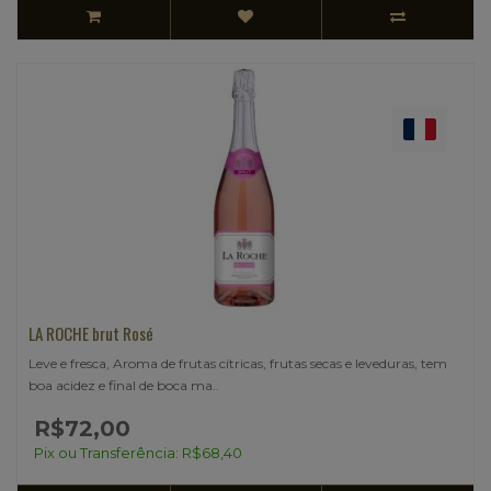
LA ROCHE brut Rosé
Leve e fresca, Aroma de frutas cítricas, frutas secas e leveduras, tem
boa acidez e final de boca ma..
R$72,00
Pix ou Transferência: R$68,40