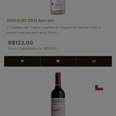
CHATEAU DES COSSE Rose Loire
O Château des Cossé é o apelido do “Gigante do Vale do Loire”: o
castelo mais alto da França. Ele fo..
R$122,00
Pix ou Transferência: R$115,90