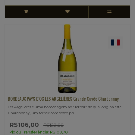
BORDEAUX PAYS D'OC LES ARGELIÈRES Grande Cuvée Chardonnay
Les Argelières é uma homenagem ao "Terroir" do qual origina este
Chardonnay, um terroir composto pri..
R$106,00
R$128,00
Pix ou Transferência: R$100,70