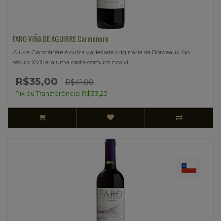
FARO VIÑA DE AGUIRRE Carmenere
A uva Carménère é outra variedade originária de Bordeaux. No
século XVIII era uma casta comum nos vi..
R$35,00
R$41,00
Pix ou Transferência: R$33,25