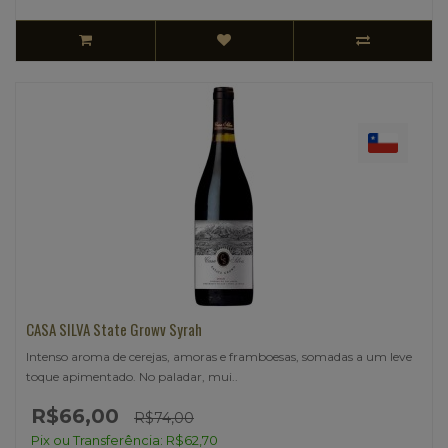
CASA SILVA State Growv Syrah
Intenso aroma de cerejas, amoras e framboesas, somadas a um leve
toque apimentado. No paladar, mui..
R$66,00
R$74,00
Pix ou Transferência: R$62,70