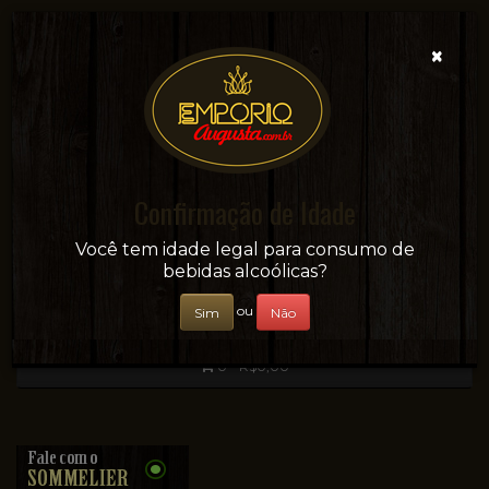
×
Confirmação de Idade
Sua conveniência e adega on-line!
Você tem idade legal para consumo de
bebidas alcoólicas?
ou
Sim
Não
0 - R$0,00