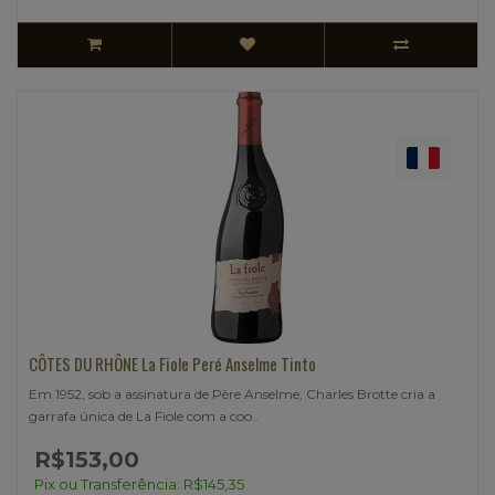
CÔTES DU RHÔNE La Fiole Peré Anselme Tinto
Em 1952, sob a assinatura de Père Anselme, Charles Brotte cria a
garrafa única de La Fiole com a coo..
R$153,00
Pix ou Transferência: R$145,35