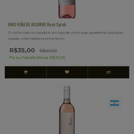
FARO VIÑA DE AGUIRRE Rosé Syrah
O vinho rosé ou rosado é um tipo de vinho que apresenta coloração
rosada, intermediária entre os tin..
R$35,00
R$41,00
Pix ou Transferência: R$33,25