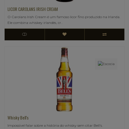
LICOR CAROLANS IRISH CREAM
O Carolans Irish Cream é um famoso licor fino produzido na Irlanda.
Ele combina whiskey irlandês, cr..
Whisky Bell's
Impossível falar sobre a história do whisky sem citar Bell's.