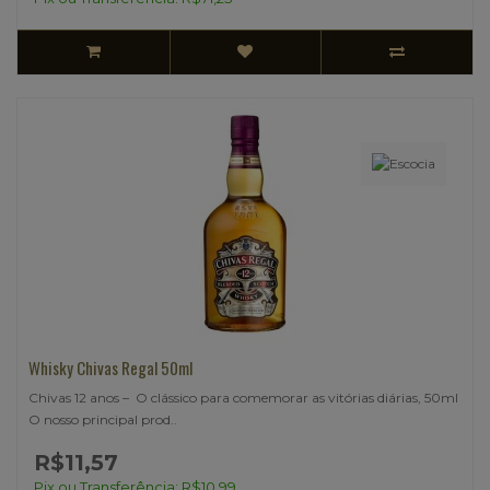
Whisky Chivas Regal 50ml
Chivas 12 anos – O clássico para comemorar as vitórias diárias, 50ml
O nosso principal prod..
R$11,57
Pix ou Transferência: R$10,99