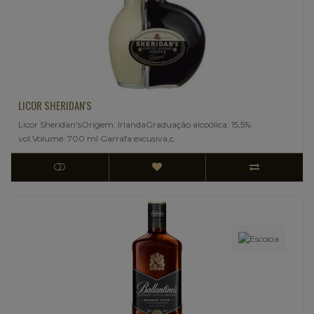
LICOR SHERIDAN'S
Licor Sheridan'sOrigem: IrlandaGraduação alcoólica: 15,5%
vol.Volume: 700 ml Garrafa excusiva,c..