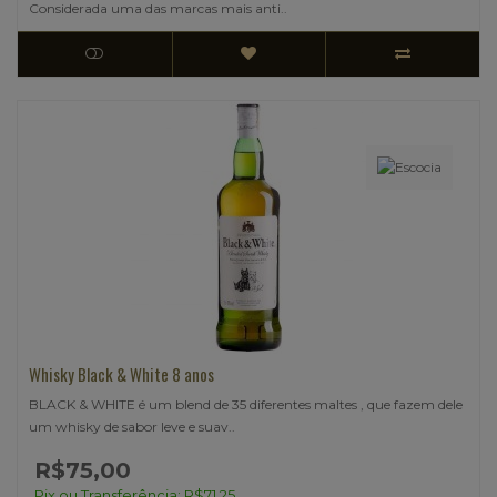
Considerada uma das marcas mais anti..
Whisky Black & White 8 anos
BLACK & WHITE é um blend de 35 diferentes maltes , que fazem dele
um whisky de sabor leve e suav..
R$75,00
Pix ou Transferência: R$71,25