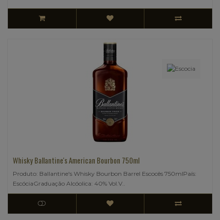
Whisky Ballantine's American Bourbon 750ml
Produto: Ballantine's Whisky Bourbon Barrel Escocês 750mlPaís:
EscóciaGraduação Alcóolica: 40% Vol.V..