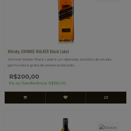
Whisky JOHNNIE WALKER Black Label
Johnnie Walker Black Label é um destilado alcoólico de cevada
germinada e grãos de cereais produzido..
R$200,00
Pix ou Transferência: R$190,00