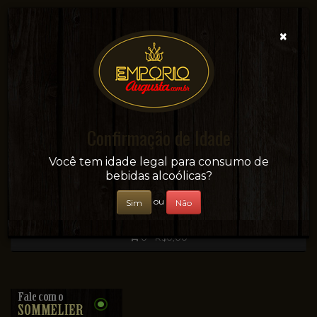
×
Confirmação de Idade
Sua conveniência e adega on-line!
Você tem idade legal para consumo de
bebidas alcoólicas?
ou
Sim
Não
0 - R$0,00