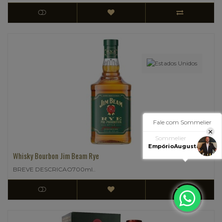
Fale com Sommelier
Whisky Bourbon Jim Beam Rye
Sommelier
EmpórioAugusta
BREVE DESCRICAO700ml..