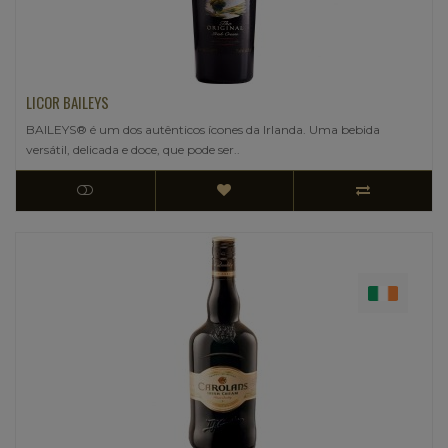
LICOR BAILEYS
BAILEYS® é um dos autênticos ícones da Irlanda. Uma bebida
versátil, delicada e doce, que pode ser..