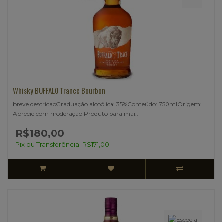
Whisky BUFFALO Trance Bourbon
breve descricaoGraduação alcoólica: 35%Conteúdo: 750mlOrigem:
Aprecie com moderação Produto para mai..
R$180,00
Pix ou Transferência: R$171,00