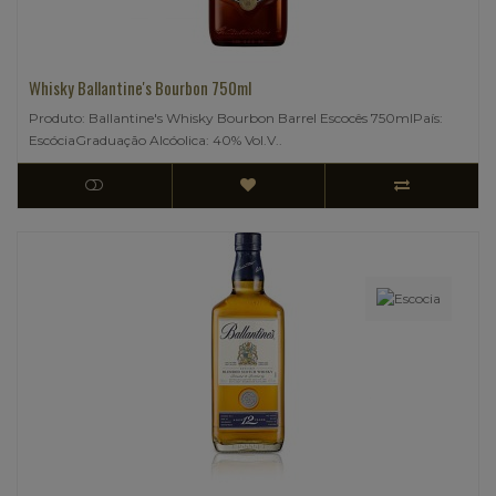
Whisky Ballantine's Bourbon 750ml
Produto: Ballantine's Whisky Bourbon Barrel Escocês 750mlPaís:
EscóciaGraduação Alcóolica: 40% Vol.V..