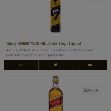
Whisky JOHNNIE WALKER Black Label Edição Especial
Johnnie Walker Black Label é um destilado alcoólico de cevada
germinada e grãos de cereais produzido..