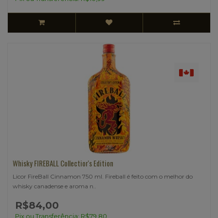
Whisky FIREBALL Collectior's Edition
Licor FireBall Cinnamon 750 ml. Fireball é feito com o melhor do
whisky canadense e aroma n..
R$84,00
Pix ou Transferência: R$79,80