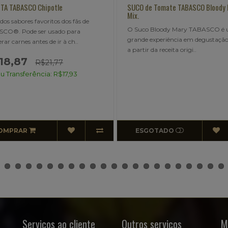
SUCO de Tomate TABASCO Bloody Mary
ACETO Balsâmico Glassa P
Mix.
Descrição- Aceto balsâmic
O Suco Bloody Mary TABASCO é uma
etiqueta vermelha (maior d
grande experiência em degustação. Feito
maturação);- Líder de vend.
a partir da receita origi..
ESGOTADO
ESGOTADO
Serviços ao cliente
Outros serviços
M