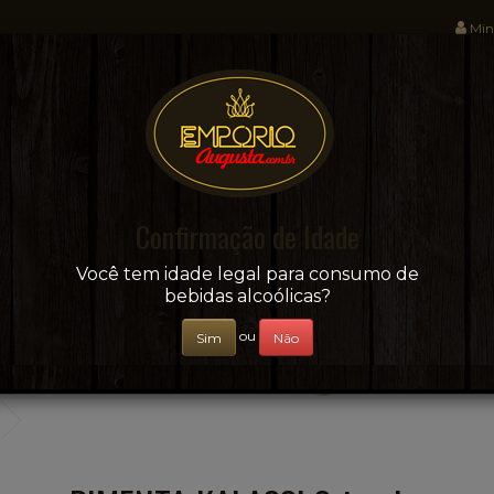
Min
Sua conveniência e adega on-line!
Confirmação de Idade
CERVEJAS
+ BEBIDAS
ÁGUAS E SUCOS
Você tem idade legal para consumo de
bebidas alcoólicas?
ou
Sim
Não