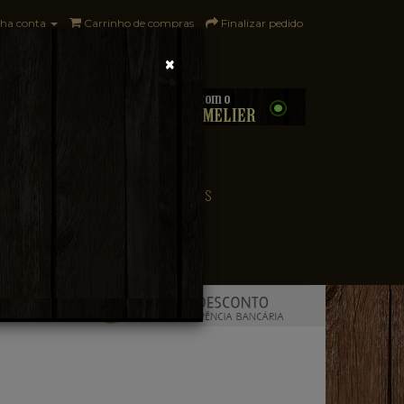
ha conta
Carrinho de compras
Finalizar pedido
×
0 - R$0,00
CONVENIÊNCIA
PAÍSES