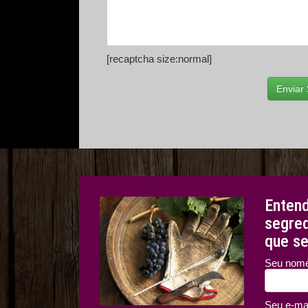
[recaptcha size:normal]
Entend
segre
que se
Seu nom
Seu e-mai