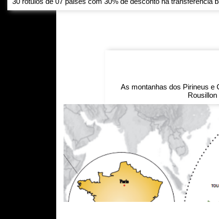
30 rótulos de 07 paises com 30% de desconto na transferência ba
As montanhas dos Pirineus e 
Rousillon