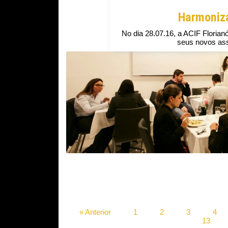
Harmoniza
No dia 28.07.16, a ACIF Florian
seus novos ass
« Anterior
1
2
3
4
13