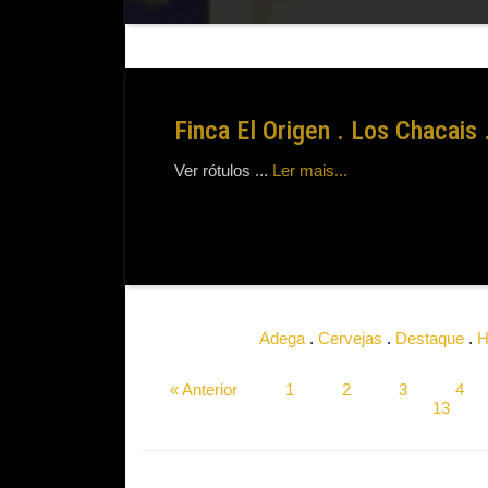
Finca El Origen . Los Chacais 
Ver rótulos ...
Ler mais...
Adega
.
Cervejas
.
Destaque
.
H
« Anterior
1
2
3
4
13