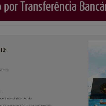
NTO:
mantes;
..;
cerá no total do pedido;
ega e selecione a forma de pagamento;