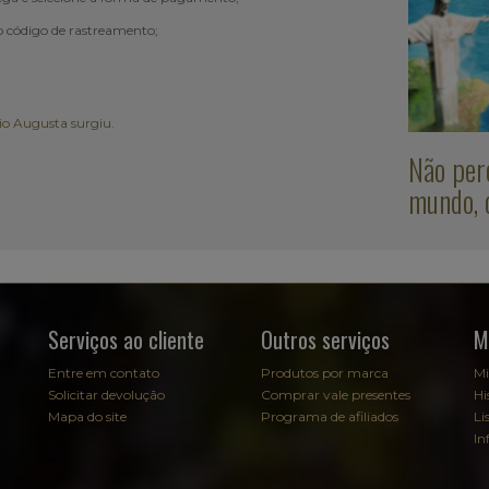
 código de rastreamento;
o Augusta surgiu.
Não per
mundo, c
Serviços ao cliente
Outros serviços
M
Entre em contato
Produtos por marca
Mi
Solicitar devolução
Comprar vale presentes
Hi
Mapa do site
Programa de afiliados
Li
In