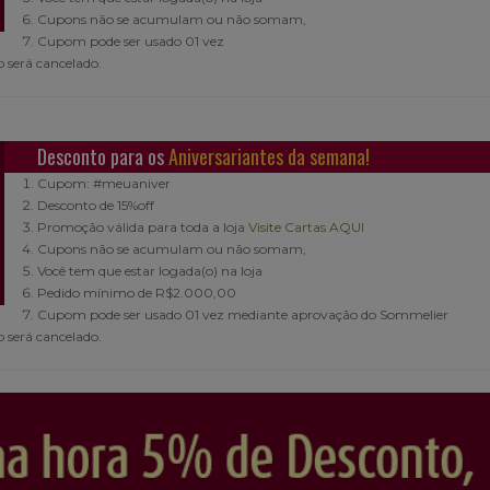
Cupons não se acumulam ou não somam,
Cupom pode ser usado 01 vez
 será cancelado.
Desconto para os
Aniversariantes da semana!
Cupom: #meuaniver
Desconto de 15%off
Promoção válida para toda a loja
Visite Cartas AQUI
Cupons não se acumulam ou não somam,
Você tem que estar logada(o) na loja
Pedido mínimo de R$2.000,00
Cupom pode ser usado 01 vez mediante aprovação do Sommelier
 será cancelado.