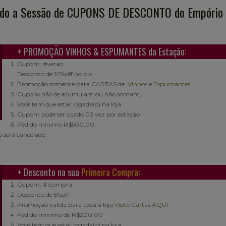
do a Sessão de CUPONS DE DESCONTO do Empório
+ PROMOÇÃO VINHOS & ESPUMANTES da Estação
:
Cupom: #verao
Desconto de 10%off no pix
Promoção somente para CARTAS de
Vinhos
e
Espumantes
Cupons não se acumulam ou não somam,
Você tem que estar logada(o) na loja
Cupom pode ser usado 03 vez por estação
Pedido mínimo R$500,00,
 será cancelado.
+ Desconto na sua
Primeira Compra:
Cupom: #1compra
Desconto de 5%off,
Promoção válida para toda a loja
Visite Cartas AQUI
Pedido mínimo de R$200,00
Você tem que estar logada(o) na loja