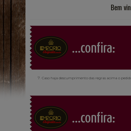
Bem vin
Caso haja descumprimento das regras acima o pedido