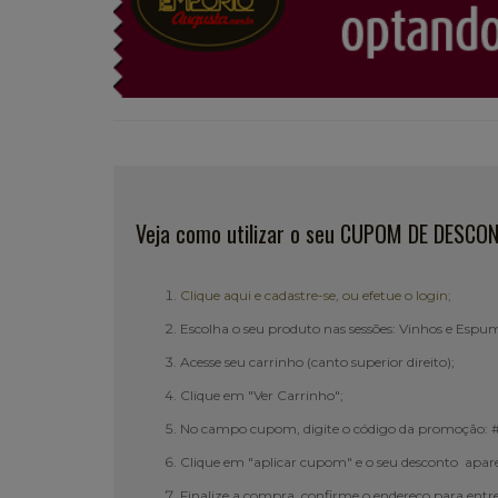
Veja como utilizar o seu CUPOM DE DESCO
Clique aqui e cadastre-se, ou efetue o login;
Escolha o seu produto nas sessões: Vinhos e Espu
Acesse seu carrinho (canto superior direito);
Clique em "Ver Carrinho";
No campo cupom, digite o código da promoção: #.
Clique em "aplicar cupom" e o seu desconto apare
Finalize a compra, confirme o endereço para entr