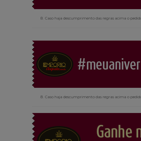
Caso haja descumprimento das regras acima o pedido
Caso haja descumprimento das regras acima o pedido