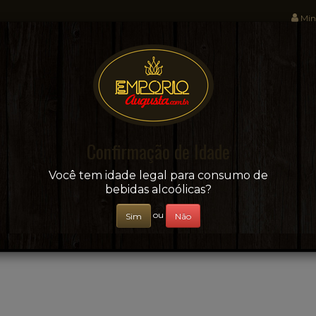
Min
Sua conveniência e adega on-line!
Confirmação de Idade
CERVEJAS
+ BEBIDAS
ÁGUAS E SUCOS
Você tem idade legal para consumo de
bebidas alcoólicas?
ou
Sim
Não