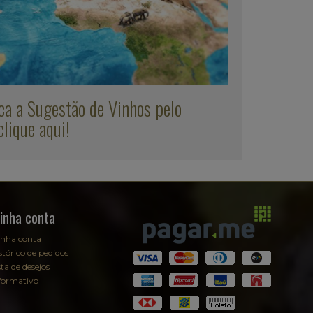
ca a Sugestão de Vinhos pelo
lique aqui!
inha conta
nha conta
stórico de pedidos
sta de desejos
formativo