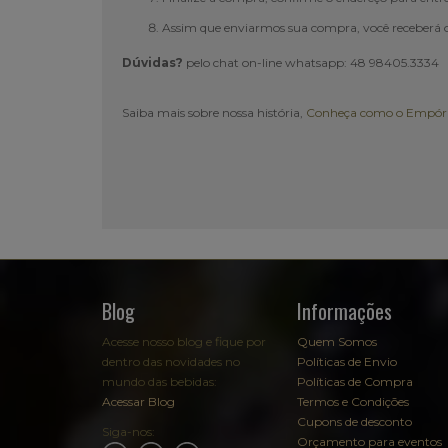
Assim que enviarmos sua compra, você receberá o
Dúvidas?
pelo chat on-line whatsapp: 48 98405.3334
Saiba mais sobre nossa história,
Conheça como o Empóri
Blog
Informações
Acesse nosso blog e fique por
Quem Somos
dentro das novidades no
Políticas de Envio
mundo das bebidas:
Políticas de Compra
Acessar Blog
Termos e Condições
Cupons de desconto
Siga-nos:
Orçamento para eventos