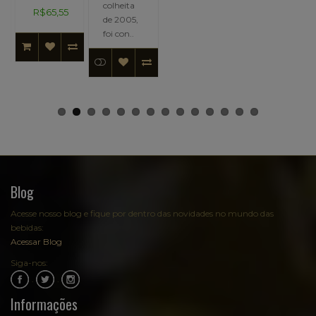
colheita
R$65,55
de 2005,
foi con..
Blog
Acesse nosso blog e fique por dentro das novidades no mundo das
bebidas:
Acessar Blog
Siga-nos:
.
.
Informações