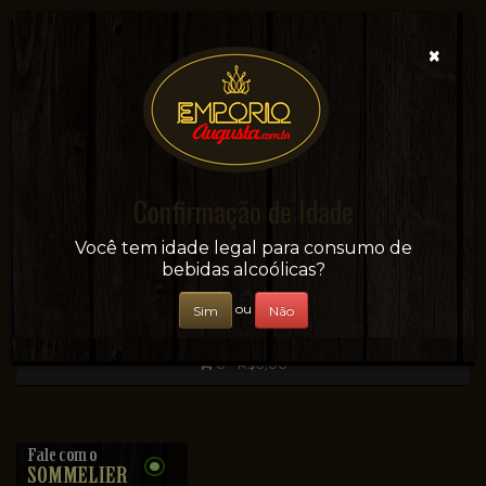
×
Confirmação de Idade
Sua conveniência e adega on-line!
Você tem idade legal para consumo de
bebidas alcoólicas?
ou
Sim
Não
0 - R$0,00