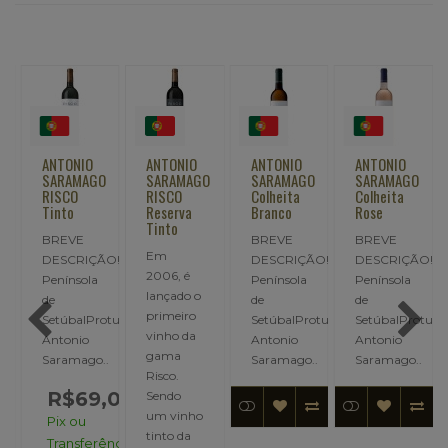
ANTONIO
ANTONIO
ANTONIO
ANTONIO
O
SARAMAGO
SARAMAGO
SARAMAGO
SARAMAGO
RISCO
RISCO
Colheita
Colheita
Tinto
Reserva
Branco
Rose
Tinto
BREVE
BREVE
BREVE
Em
!Portugal:
DESCRIÇÃO!Portugal:
DESCRIÇÃO!Portugal:
DESCRIÇÃO!Por
2006, é
Penínsola
Penínsola
Penínsola
lançado o
de
de
de
primeiro
tudor:
SetúbalProtudor:
SetúbalProtudor:
SetúbalProtudo
vinho da
Antonio
Antonio
Antonio
gama
.
Saramago..
Saramago..
Saramago..
Risco.
,00
R$69,00
Sendo
um vinho
Pix ou
tinto da
ncia:
Transferência: