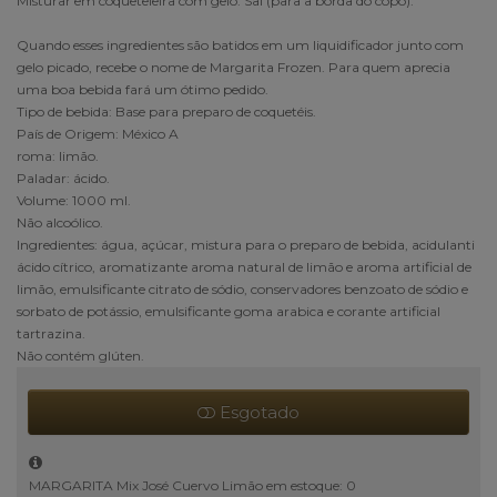
Misturar em coqueteleira com gelo. Sal (para a borda do copo).
Quando esses ingredientes são batidos em um liquidificador junto com
gelo picado, recebe o nome de Margarita Frozen. Para quem aprecia
uma boa bebida fará um ótimo pedido.
Tipo de bebida: Base para preparo de coquetéis.
País de Origem: México A
roma: limão.
Paladar: ácido.
Volume: 1000 ml.
Não alcoólico.
Ingredientes: água, açúcar, mistura para o preparo de bebida, acidulanti
ácido cítrico, aromatizante aroma natural de limão e aroma artificial de
limão, emulsificante citrato de sódio, conservadores benzoato de sódio e
sorbato de potássio, emulsificante goma arabica e corante artificial
tartrazina.
Não contém glúten.
Esgotado
MARGARITA Mix José Cuervo Limão em estoque: 0