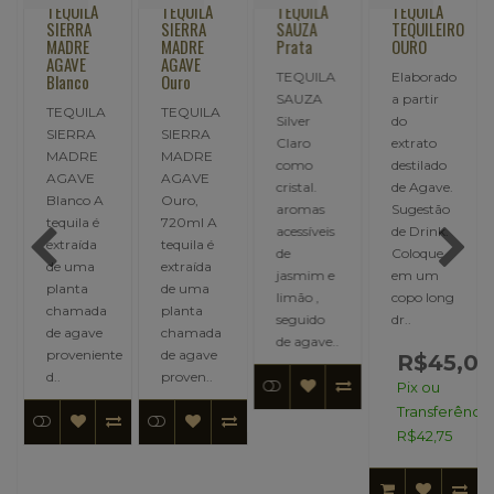
TEQUILA
TEQUILA
TEQUILA
TEQUILA
SIERRA
SIERRA
SAUZA
TEQUILEIRO
MADRE
MADRE
Prata
OURO
AGAVE
AGAVE
TEQUILA
Elaborado
Blanco
Ouro
SAUZA
a partir
TEQUILA
TEQUILA
a
Silver
do
SIERRA
SIERRA
Claro
extrato
MADRE
MADRE
como
destilado
AGAVE
AGAVE
cristal.
de Agave.
Blanco A
Ouro,
aromas
Sugestão
tequila é
720ml A
acessíveis
de Drink.
extraída
tequila é
de
Coloque
de uma
extraída
jasmim e
em um
planta
de uma
limão ,
copo long
chamada
planta
seguido
dr..
de agave
chamada
de agave..
proveniente
de agave
R$45,00
d..
proven..
Pix ou
Transferência
9,00
R$42,75
ncia: