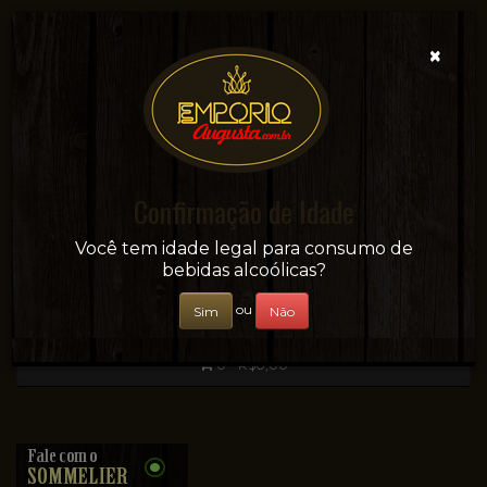
×
Confirmação de Idade
Sua conveniência e adega on-line!
Você tem idade legal para consumo de
bebidas alcoólicas?
ou
Sim
Não
0 - R$0,00