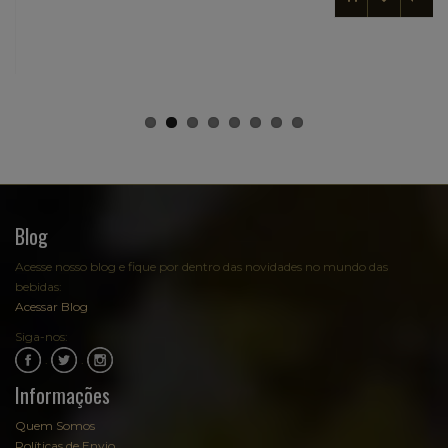
Blog
Acesse nosso blog e fique por dentro das novidades no mundo das
bebidas:
Acessar Blog
Siga-nos:
.
.
Informações
Quem Somos
Políticas de Envio