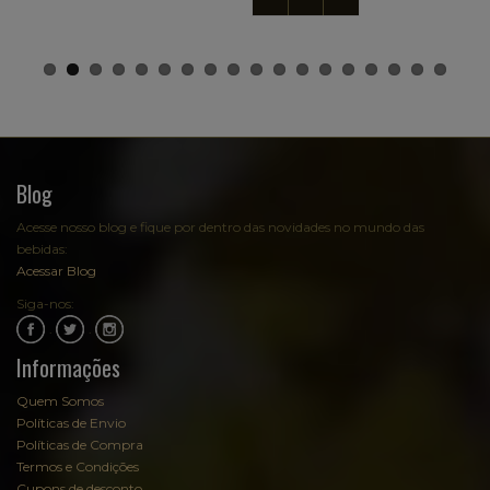
Blog
Acesse nosso blog e fique por dentro das novidades no mundo das
bebidas:
Acessar Blog
Siga-nos:
.
.
Informações
Quem Somos
Políticas de Envio
Políticas de Compra
Termos e Condições
Cupons de desconto