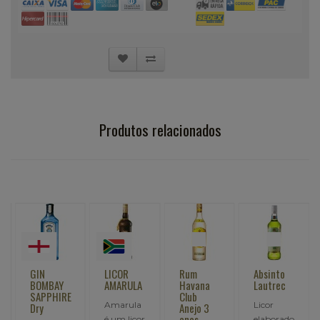
Produtos relacionados
GIN
LICOR
Rum
Absinto
BOMBAY
AMARULA
Havana
Lautrec
SAPPHIRE
Club
Amarula
Licor
Dry
Anejo 3
anos
é um licor
elaborado