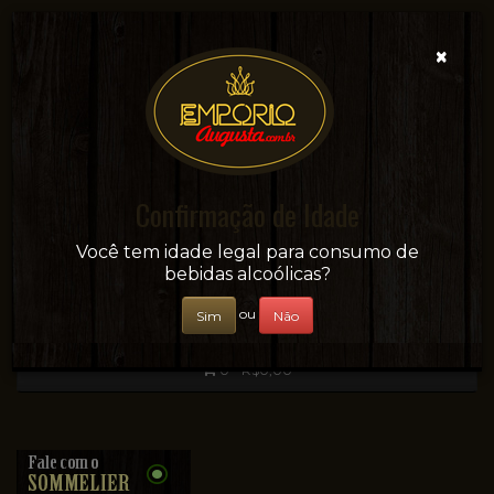
×
Confirmação de Idade
Sua conveniência e adega on-line!
Você tem idade legal para consumo de
bebidas alcoólicas?
ou
Sim
Não
0 - R$0,00