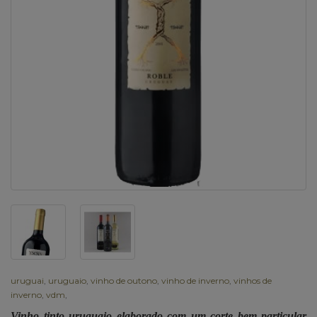
uruguai
,
uruguaio
,
vinho de outono
,
vinho de inverno
,
vinhos de
inverno
,
vdm
,
Vinho tinto uruguaio elaborado com um corte bem particular