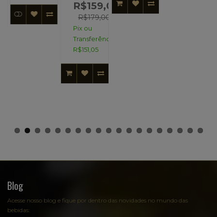
R$159,00
R$179,00
Pix ou
Transferência:
R$151,05
Blog
Acesse nosso blog e fique por dentro das novidades no mundo das
bebidas: