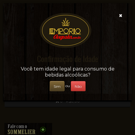
×
Confirmação de Idade
Sua conveniência e adega on-line!
Você tem idade legal para consumo de
bebidas alcoólicas?
ou
Sim
Não
0 - R$0,00