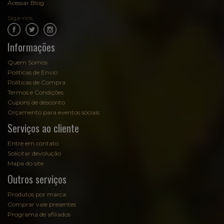
Acessar Blog
Siga-nos:
.
.
Informações
Quem Somos
Políticas de Envio
Políticas de Compra
Termos e Condições
Cupons de desconto
Orçamento para eventos sociais
Serviços ao cliente
Entre em contato
Solicitar devolução
Mapa do site
Outros serviços
Produtos por marca
Comprar vale presentes
Programa de afiliados