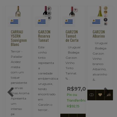
CARRAU
GARZON
GARZON
GARZON
YSERN
Reserva
Tannat
Albarino
Sauvignon
Tannat
de Corte
Uruguai
Blanc
Este
Uruguai
Bodega
Terroir -
vinho
Bodega
Garzon
Paladar
tinto
Garzon
Vinho
Acidez
representa
Vinho
branco
média
a
Tinto
Albarino,
com um
variedade
Tannat
alvarinho
toque
emblemática
% ..
&..
persistente
te
uruguaia,
R$97,00
de ervas
tendo
finas.Aroma
encontrado
Pix ou
Apresenta
em
Transferência:
um
Garzón o
R$92,15
intenso
terroir..
pe..