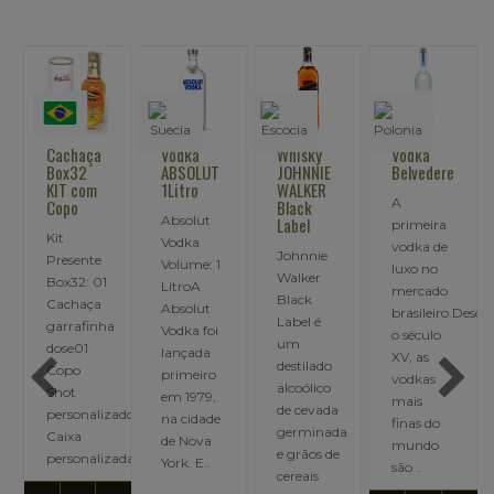
Cachaça
Vodka
Whisky
Vodka
Box32
ABSOLUT
JOHNNIE
Belvedere
KIT com
1Litro
WALKER
A
Copo
Black
Absolut
Label
primeira
Kit
Vodka
vodka de
Johnnie
Presente
Volume: 1
luxo no
Walker
Box32: 01
LitroA
mercado
Black
750
Cachaça
Absolut
brasileiro.Desde
Label é
garrafinha
Vodka foi
o século
um
dose01
lançada
XV, as
destilado
Copo
primeiro
vodkas
alcoólico
Shot
em 1979,
mais
de cevada
personalizado01
na cidade
finas do
germinada
Caixa
de Nova
mundo
e grãos de
personalizada..
York. E..
são ..
,00
cereais