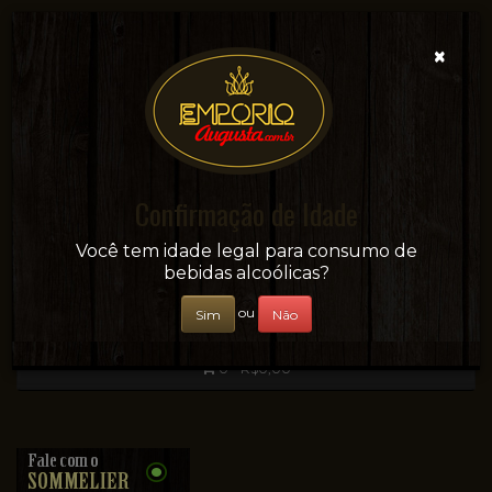
×
Confirmação de Idade
Sua conveniência e adega on-line!
Você tem idade legal para consumo de
bebidas alcoólicas?
ou
Sim
Não
0 - R$0,00