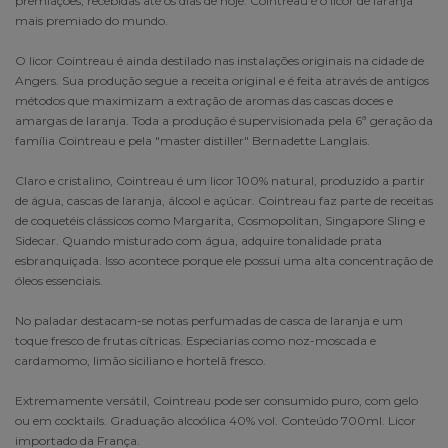
premiações, recebidas até os dias de hoje. Cointreau é o licor de laranja
mais premiado do mundo.
O licor Cointreau é ainda destilado nas instalações originais na cidade de
Angers. Sua produção segue a receita original e é feita através de antigos
métodos que maximizam a extração de aromas das cascas doces e
amargas de laranja. Toda a produção é supervisionada pela 6ª geração da
família Cointreau e pela "master distiller" Bernadette Langlais.
Claro e cristalino, Cointreau é um licor 100% natural, produzido a partir
de água, cascas de laranja, álcool e açúcar. Cointreau faz parte de receitas
de coquetéis clássicos como Margarita, Cosmopolitan, Singapore Sling e
Sidecar. Quando misturado com água, adquire tonalidade prata
esbranquiçada. Isso acontece porque ele possui uma alta concentração de
óleos essenciais.
No paladar destacam-se notas perfumadas de casca de laranja e um
toque fresco de frutas cítricas. Especiarias como noz-moscada e
cardamomo, limão siciliano e hortelã fresco.
Extremamente versátil, Cointreau pode ser consumido puro, com gelo
ou em cocktails. Graduação alcoólica 40% vol. Conteúdo 700ml. Licor
importado da França.