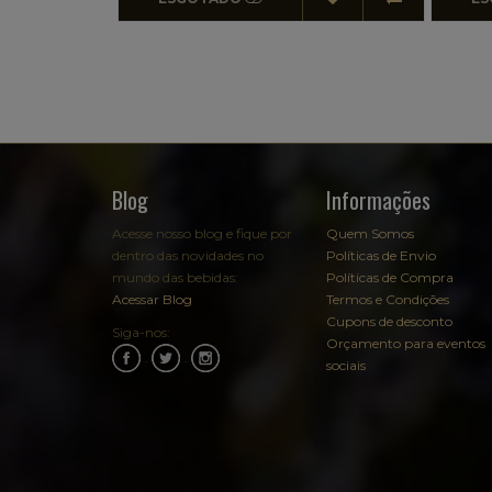
Blog
Informações
Acesse nosso blog e fique por
Quem Somos
dentro das novidades no
Políticas de Envio
mundo das bebidas:
Políticas de Compra
Acessar Blog
Termos e Condições
Cupons de desconto
Siga-nos:
Orçamento para eventos
.
.
sociais