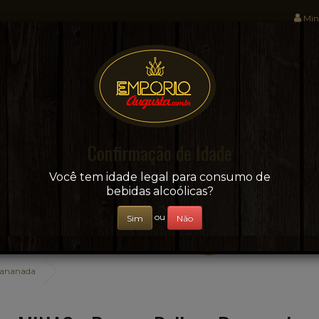
Min
Sua conveniência e adega on-line!
Confirmação de Idade
CERVEJAS
+ BEBIDAS
ÁGUAS E SUCOS
Você tem idade legal para consumo de
bebidas alcoólicas?
ou
Sim
Não
Bananada