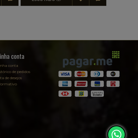
inha conta
nha conta
stórico de pedidos
sta de desejos
formativo