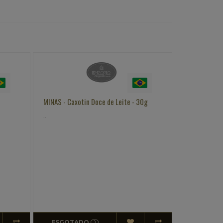
MINAS - Caxotin Doce de Leite - 30g
MINAS - Caxo
..
..
R$7,5
Pix ou Tran
ESGOTADO
COMPR