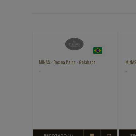
e de Leite
MINAS - Box na Palha - Goiabada
MINAS
..
..
ESGOTADO
ES