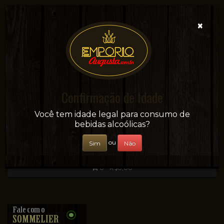
×
Confirmação de Idade
Sua conveniência e adega on-line!
Você tem idade legal para consumo de
bebidas alcoólicas?
ou
Sim
Não
0 - R$0,00