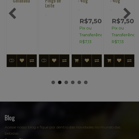
Goiabada
Pingo de
- 40g
- 40g
Leite
..
..
..
..
R$7,50
R$7,50
Pix ou
Pix ou
Transferência:
Transferência
R$7,13
R$7,13
Blog
Acesse nosso blog e fique por dentro das novidades no mundo das
bebidas: