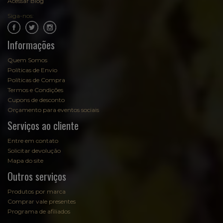
Acessar Blog
Siga-nos:
.
.
Informações
Quem Somos
Políticas de Envio
Políticas de Compra
Termos e Condições
Cupons de desconto
Orçamento para eventos sociais
Serviços ao cliente
Entre em contato
Solicitar devolução
Mapa do site
Outros serviços
Produtos por marca
Comprar vale presentes
Programa de afiliados