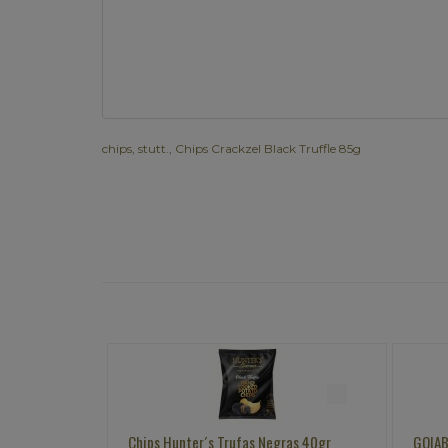
chips
,
stutt.
,
Chips Crackzel Black Truffle 85g
gras 40gr
GOIABADA CASCÃO CREMOSA TESOURO
AMOR