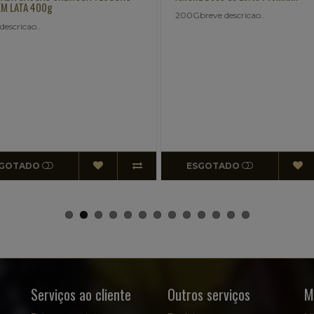
breve descricao..
breve descricao..
R$8,97
Pix ou Transferência: R$8,52
SGOTADO
COMPRAR
Serviços ao cliente
Outros serviços
M