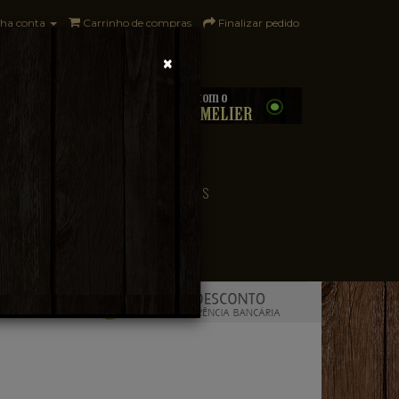
ha conta
Carrinho de compras
Finalizar pedido
×
0 - R$0,00
CONVENIÊNCIA
PAÍSES