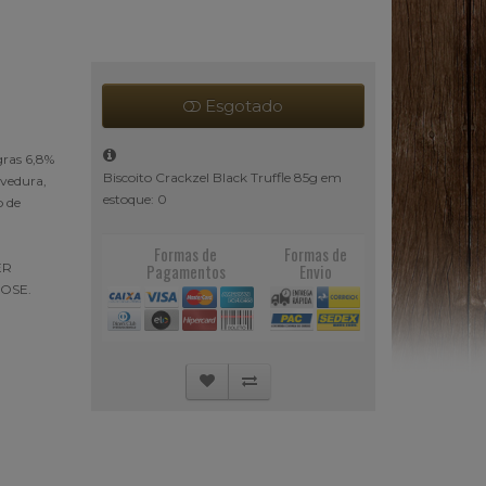
Esgotado
gras 6,8%
Biscoito Crackzel Black Truffle 85g em
evedura,
estoque: 0
o de
Formas de
Formas de
ER
Pagamentos
Envio
OSE.