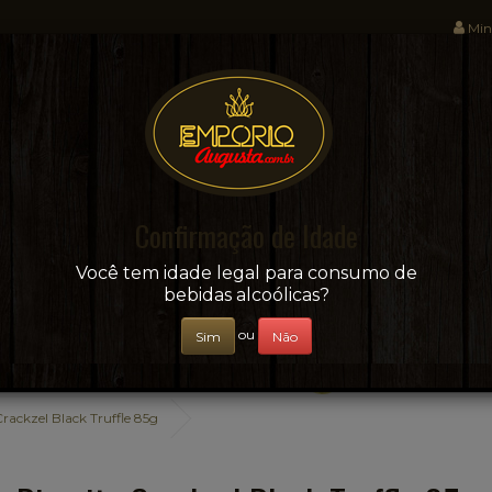
Min
Sua conveniência e adega on-line!
Confirmação de Idade
CERVEJAS
+ BEBIDAS
ÁGUAS E SUCOS
Você tem idade legal para consumo de
bebidas alcoólicas?
ou
Sim
Não
Crackzel Black Truffle 85g