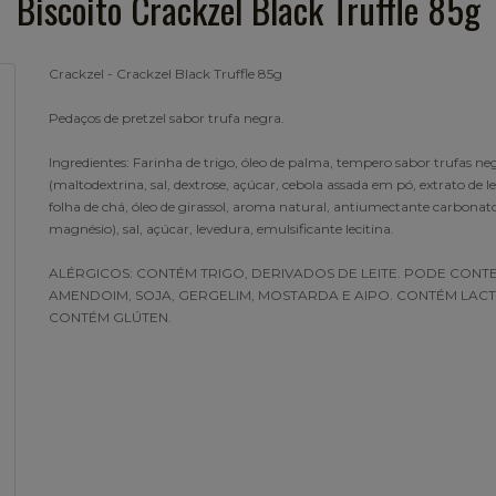
Biscoito Crackzel Black Truffle 85g
Crackzel - Crackzel Black Truffle 85g
Pedaços de pretzel sabor trufa negra.
Ingredientes: Farinha de trigo, óleo de palma, tempero sabor trufas ne
(maltodextrina, sal, dextrose, açúcar, cebola assada em pó, extrato de l
folha de chá, óleo de girassol, aroma natural, antiumectante carbonat
magnésio), sal, açúcar, levedura, emulsificante lecitina.
ALÉRGICOS: CONTÉM TRIGO, DERIVADOS DE LEITE. PODE CONT
AMENDOIM, SOJA, GERGELIM, MOSTARDA E AIPO. CONTÉM LACT
CONTÉM GLÚTEN.