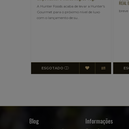
REAL EM LATA 400g
evar a Hunter's
200G
breve descricao..
vel de luxo
ESGOTADO
E
Blog
Informações