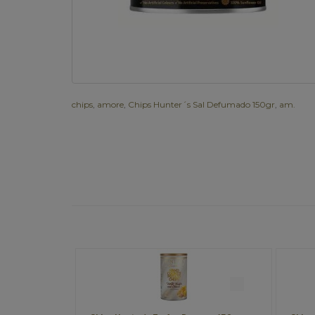
chips
,
amore
,
Chips Hunter´s Sal Defumado 150gr
,
am.