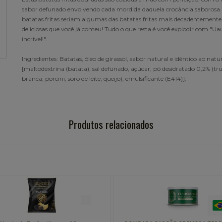
sabor defunado envolvendo cada mordida daquela crocância saborosa.
batatas fritas seriam algumas das batatas fritas mais decadentemente
deliciosas que você já comeu! Tudo o que resta é você explodir com "Uau,
incrível!".
Ingredientes: Batatas, óleo de girassol, sabor natural e idêntico ao natu
[maltodextrina (batata), sal defunado, açúcar, pó desidratado 0,2% (tr
branca, porcini, soro de leite, queijo), emulsificante (E414)].
Produtos relacionados