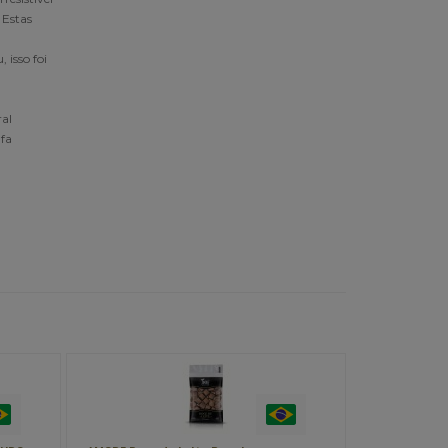
 Estas
 isso foi
ral
ufa