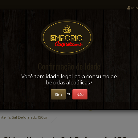
Min
Sua conveniência e adega on-line!
Confirmação de Idade
CERVEJAS
+ BEBIDAS
ÁGUAS E SUCOS
Você tem idade legal para consumo de
bebidas alcoólicas?
ou
Sim
Não
nter´s Sal Defumado 150gr