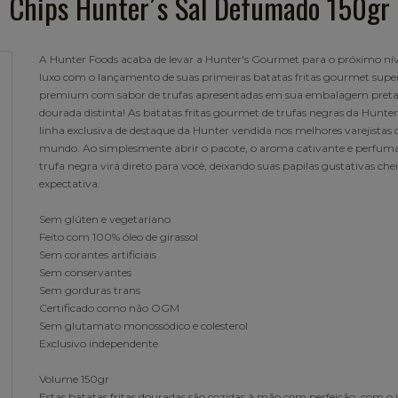
Chips Hunter´s Sal Defumado 150gr
A Hunter Foods acaba de levar a Hunter's Gourmet para o próximo nív
luxo com o lançamento de suas primeiras batatas fritas gourmet supe
premium com sabor de trufas apresentadas em sua embalagem preta
dourada distinta! As batatas fritas gourmet de trufas negras da Hunter
linha exclusiva de destaque da Hunter vendida nos melhores varejistas 
mundo. Ao simplesmente abrir o pacote, o aroma cativante e perfum
trufa negra virá direto para você, deixando suas papilas gustativas chei
expectativa.
Sem glúten e vegetariano
Feito com 100% óleo de girassol
Sem corantes artificiais
Sem conservantes
Sem gorduras trans
Certificado como não OGM
Sem glutamato monossódico e colesterol
Exclusivo independente
Volume 150gr
Estas batatas fritas douradas são cozidas à mão com perfeição, com o ir