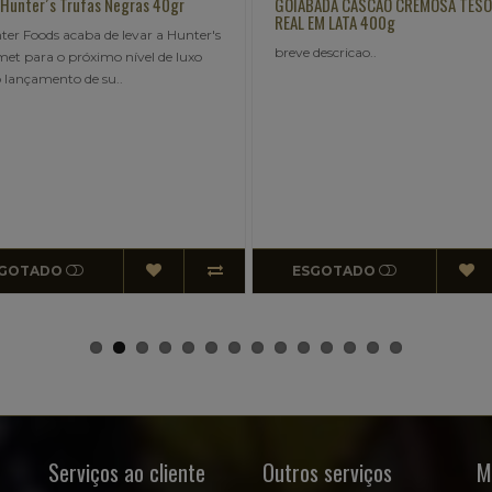
IABADA CASCÃO CREMOSA TESOURO
AMORE Doce de Leite Premium
L EM LATA 400g
200Gbreve descricao..
ve descricao..
ESGOTADO
ESGOTADO
Serviços ao cliente
Outros serviços
M