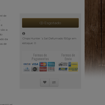
el de
r
Esgotado
 e
 são a
do
Chips Hunter´s Sal Defumado 150gr em
ado da
estoque: 0
as de
Formas de
Formas de
Pagamentos
Envio
resistível