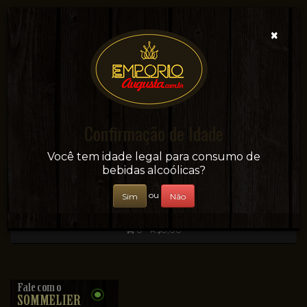
×
Confirmação de Idade
Sua conveniência e adega on-line!
Você tem idade legal para consumo de
bebidas alcoólicas?
ou
Sim
Não
0 - R$0,00