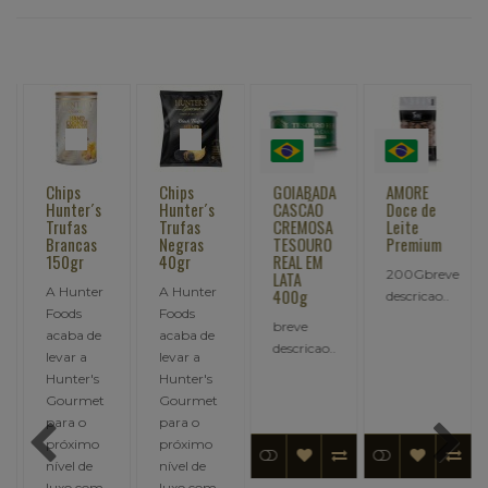
Chips
Chips
GOIABADA
AMORE
Hunter´s
Hunter´s
CASCÃO
Doce de
Trufas
Trufas
CREMOSA
Leite
Brancas
Negras
TESOURO
Premium
150gr
40gr
REAL EM
200Gbreve
LATA
A Hunter
A Hunter
400g
descricao..
Foods
Foods
breve
acaba de
acaba de
descricao..
levar a
levar a
Hunter's
Hunter's
Gourmet
Gourmet
para o
para o
próximo
próximo
nível de
nível de
luxo com
luxo com