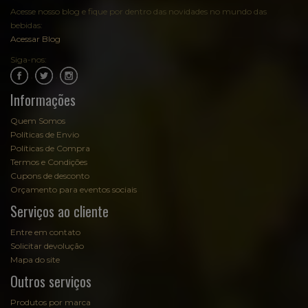
Acesse nosso blog e fique por dentro das novidades no mundo das
bebidas:
Acessar Blog
Siga-nos:
.
.
Informações
Quem Somos
Políticas de Envio
Políticas de Compra
Termos e Condições
Cupons de desconto
Orçamento para eventos sociais
Serviços ao cliente
Entre em contato
Solicitar devolução
Mapa do site
Outros serviços
Produtos por marca