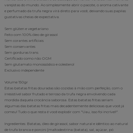
varejistas do mundo. Ao simplesmente abrir o pacote, o aroma cativante
e perfumado da trufa negra virá direto para você, deixando suas papilas
gustativas cheias de expectativa.
Sem glúten e vegetariano
Feito com 100% óleo de girassol
Sem corantes artificiais
Sem conservantes
Sem gorduras trans
Certificado como não OGM
Sem glutamato monossódico e colesterol
Exclusivo independente
Volume 150gr
Estas batatas fritas douradas são cozidas à mão com perfeição, com o
irresistível sabor frutado e terroso da trufa negra envolvendo cada
mordida daquela crocância saborosa. Estas batatas fritas seriam
algumas das batatas fritas mais decadentemente deliciosas que você já
comeu! Tudo o que resta é você explodir com "Uau, isso foi incrível!".
Ingredientes: Batatas, óleo de girassol, sabor natural e idêntico ao natural
de trufa branca e porcini [maltodextrina (batata), sal, açúcar, pó