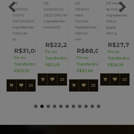
DE
DE
DE
DE Miolo
OSTRAS
MARISCOS
VIEIRAS
de Ostra
DAS
GIGAS
DESCONCHADO
Meia
Ingredientes:
s:
DEFUMADA
Ingredientes:
Concha
Ostra
Ingredientes:
Marisco10
Ingredientes:
gigas,
Ostra da
..
Vieira e
sem g..
es..
con..
,95
R$22,20
R$27,75
R$31,08
R$88,00
Pix ou
Pix ou
Pix ou
Pix ou
ncia:
Transferência:
Transferência
Transferência:
Transferência:
R$21,09
R$26,36
R$29,53
R$83,60