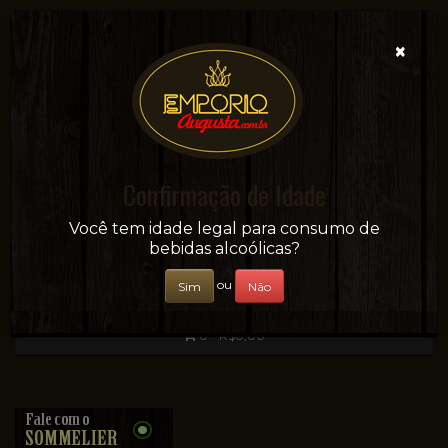
×
Confirmação de Idade
Sua conveniência e adega on-line!
Você tem idade legal para consumo de
bebidas alcoólicas?
ou
Sim
Não
0 - R$0,00