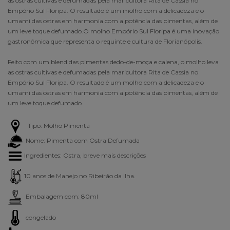
as ostras cultivas e defumadas pela maricultora Rita de Cassia no
Empório Sul Floripa. O resultado é um molho com a delicadeza e o
umami das ostras em harmonia com a potência das pimentas, além de
um leve toque defumado.O molho Empório Sul Floripa é uma inovação
gastronômica que representa o requinte e cultura de Florianópolis.
Feito com um blend das pimentas dedo-de-moça e caiena, o molho leva
as ostras cultivas e defumadas pela maricultora Rita de Cassia no
Empório Sul Floripa. O resultado é um molho com a delicadeza e o
umami das ostras em harmonia com a potência das pimentas, além de
um leve toque defumado.
Tipo: Molho Pimenta
Nome: Pimenta com Ostra Defumada
Ingredientes:
Ostra, breve mais descrições
10 anos de Manejo no Ribeirão da Ilha.
Embalagem com: 80ml
congelado