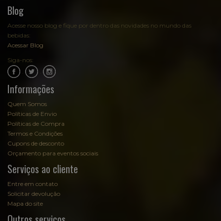
Blog
Acesse nosso blog e fique por dentro das novidades no mundo das
bebidas:
Acessar Blog
Siga-nos:
.
.
Informações
Quem Somos
Políticas de Envio
Políticas de Compra
Termos e Condições
Cupons de desconto
Orçamento para eventos sociais
Serviços ao cliente
Entre em contato
Solicitar devolução
Mapa do site
Outros serviços