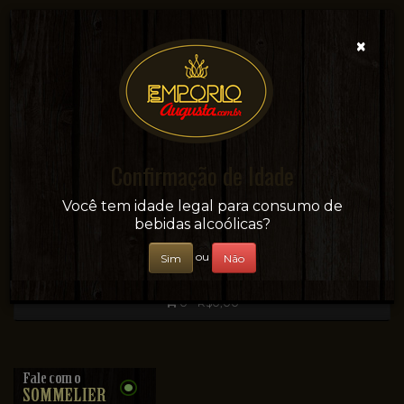
×
Confirmação de Idade
Sua conveniência e adega on-line!
Você tem idade legal para consumo de
bebidas alcoólicas?
ou
Sim
Não
0 - R$0,00