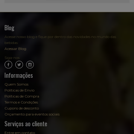
Blog
Acesse nosso blog e fique por dentro das novidades no mundo das
bebidas:
Acessar Blog
Siga-nos:
.
.
Informações
Quem Somos
Políticas de Envio
Políticas de Compra
Termos e Condições
Cupons de desconto
Orçamento para eventos sociais
Serviços ao cliente
Entre em contato