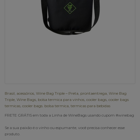
Brasil
,
acessórios
,
Wine Bag Triple – Preta
,
prontaentrega
,
Wine Bag
Triple
,
Wine Bags
,
bolsa termica para vinhos
,
cooler bags
,
cooler bags
termicas
,
cooler bags. bolsa termica
,
termicas para bebidas
FRETE GRÁTIS em toda a Linha de WineBags usando cupom #winebag
Se a sua paixão é o vinho ou espumante, você precisa conhecer esse
produto.