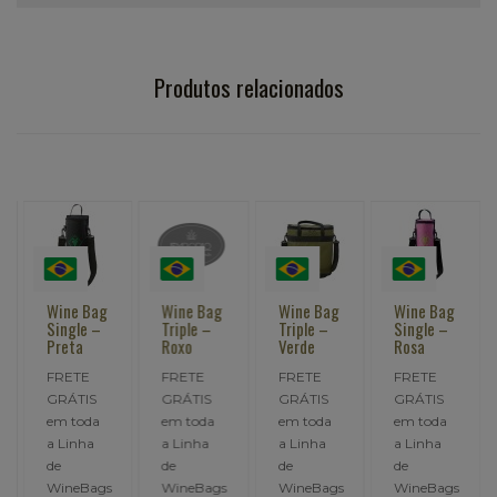
Produtos relacionados
Wine Bag
Wine Bag
Wine Bag
Wine Bag
Single –
Triple –
Triple –
Single –
Preta
Roxo
Verde
Rosa
FRETE
FRETE
FRETE
FRETE
GRÁTIS
GRÁTIS
GRÁTIS
GRÁTIS
em toda
em toda
em toda
em toda
a Linha
a Linha
a Linha
a Linha
de
de
de
de
WineBags
WineBags
WineBags
WineBags