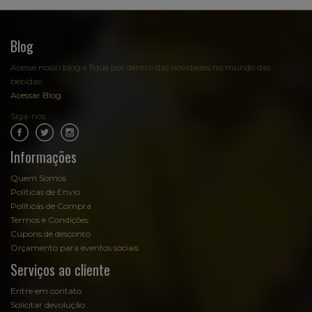
Blog
Acesse nosso blog e fique por dentro das novidades no mundo das
bebidas:
Acessar Blog
Siga-nos:
.
.
Informações
Quem Somos
Políticas de Envio
Políticas de Compra
Termos e Condições
Cupons de desconto
Orçamento para eventos sociais
Serviços ao cliente
Entre em contato
Solicitar devolução