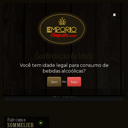
×
Confirmação de Idade
Sua conveniência e adega on-line!
Você tem idade legal para consumo de
bebidas alcoólicas?
ou
Sim
Não
0 - R$0,00