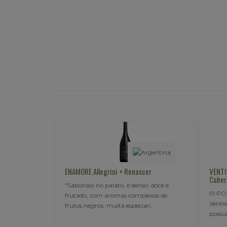
ENAMORE Allegrini + Renascer
VENTISQUERO GREY Glac
Cabernet Sauvignon
"Saboroso no palato, é denso, doce e
91 PONTOS DESCOR
frutado, com aromas complexos de
Ventisquero Grey Cabe
frutos negros, muita especiari..
possui cor vermelho pr