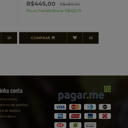
R$445,00
R$489,00
Pix ou Transferência: R$15
ix ou Transferência: R$422,75
COMPRAR
COMPRAR
inha conta
nha conta
stórico de pedidos
sta de desejos
formativo