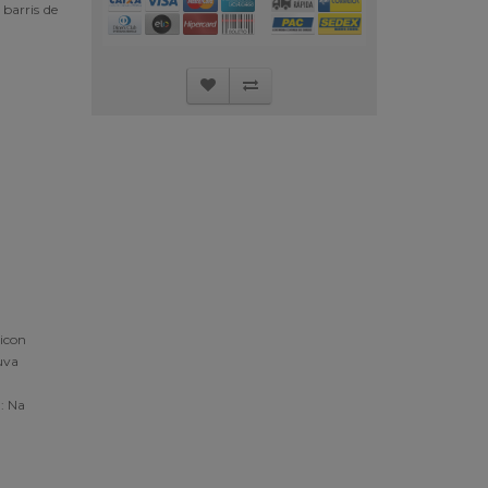
barris de
 uva
:
Na