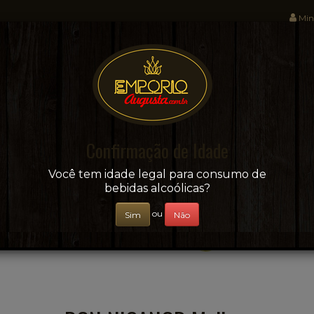
Min
Sua conveniência e adega on-line!
Confirmação de Idade
CERVEJAS
+ BEBIDAS
ÁGUAS E SUCOS
Você tem idade legal para consumo de
bebidas alcoólicas?
ou
Sim
Não