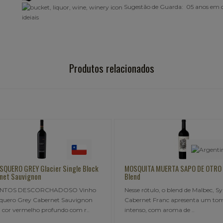
Sugestão de Guarda: 05 anos em 
ideiais
Produtos relacionados
ier Single Block
MOSQUITA MUERTA SAPO DE OTRO POZO
A
Blend
V
CHADOSO Vinho
Nesse rótulo, o blend de Malbec, Syrah e
Um
rnet Sauvignon
Cabernet Franc apresenta um tom rubi
it
ofundo com r..
intenso, com aroma de ..
sã