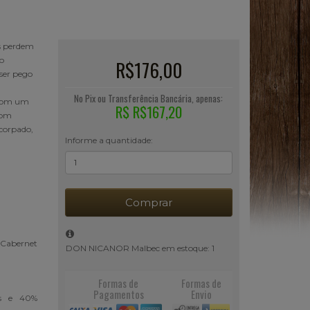
os perdem
o
R$176,00
ser pego
No Pix ou Transferência Bancária, apenas:
 com um
R$ R$167,20
com
ncorpado,
Informe a quantidade:
Comprar
 Cabernet
DON NICANOR Malbec em estoque: 1
Formas de
Formas de
Pagamentos
Envio
ês e 40%