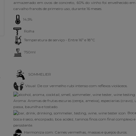
armazenado em ovos de concreto, 60% do vinho foi envelhecido em 
carvalho francês de primeiro uso, durante 16 meses.
14,5%
Rolha
Temperatura de serviço - Entre 16º e 18ºC
750ml
SOMMELIER
,
Visual:
De cor vermelho rubi intenso com reflexos violáceos.
Aroma:
Aromas de frutas escuras (cereja, ameixa), especiarias (cravo),
passa, baunilha e tostado.
Boca
boca é seco, encorpado, boa acidez, taninos finos com final complexo e
persistente.
Harmoniza com: Carnes vermelhas, massas e queijos duros.