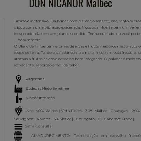
DON NICANOR Malbec
Tímido e inofensivo. Ela brinca com o silêncio sensato, enquanto outr
o jogo com uma vibração exagerada. Mosquita Muerta tem um venen
inesperado, ela tem um plano escondido. Tenha cuidado, ou você pode 
... para sempre
O Blend de Tintas tem aromas de ervas e frutos maduros misturados
toque de terra. Tanto o paladar como o nariz mostram essa frescura, 
aromas a frutos ácidos e carvalho bem integrado. O paladar é meio e
refrescante, saboroso e fácil de beber.
Argentina:
Bodegas Nieto Senetiner
Vinho tinto seco
Uvas: 40% Malbec | Vista Flores - 30% Malbec | Chacayes - 20%
Sauvignon | Árvores - 5% Merlot | Tupungato - 5% Cabernet Franc |
Safra Consultar
AMADURECIMENTO: Fermentação em carvalho franc