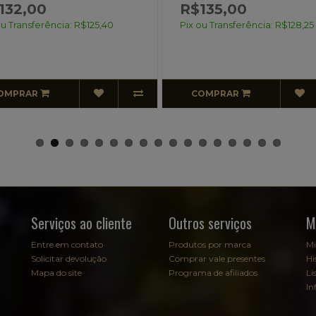
R$135,00
: R$125,40
Pix ou Transferência: R$128,25
P
COMPRAR
Serviços ao cliente
Outros serviços
M
Entre em contato
Produtos por marca
Mi
Solicitar devolução
Comprar vale presentes
Hi
Mapa do site
Programa de afiliados
Li
In