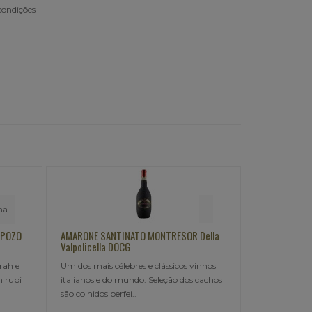
condições
MARONE SANTINATO MONTRESOR Della
LEONE DI VENEZIA Montepulcia
alpolicella DOCG
FRETE GRATIS em todos os rót
 dos mais célebres e clássicos vinhos
Vinícola Leoni Di Venezia, u
alianos e do mundo. Seleção dos cachos
#leone, pedido mínimo R$..
o colhidos perfei..
R$162,00