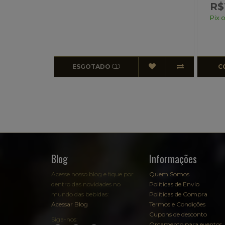
R$132,00
Pix ou Transferência
ESGOTADO
COMPRAR
Blog
Informações
Acesse nosso blog e fique por
Quem Somos
dentro das novidades no
Políticas de Envio
mundo das bebidas:
Políticas de Compra
Acessar Blog
Termos e Condições
Cupons de desconto
Siga-nos:
Orçamento para eventos