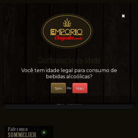
×
Confirmação de Idade
Sua conveniência e adega on-line!
Você tem idade legal para consumo de
bebidas alcoólicas?
ou
Sim
Não
0 - R$0,00