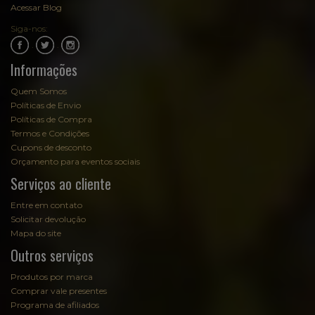
Acessar Blog
Siga-nos:
.
.
Informações
Quem Somos
Políticas de Envio
Políticas de Compra
Termos e Condições
Cupons de desconto
Orçamento para eventos sociais
Serviços ao cliente
Entre em contato
Solicitar devolução
Mapa do site
Outros serviços
Produtos por marca
Comprar vale presentes
Programa de afiliados