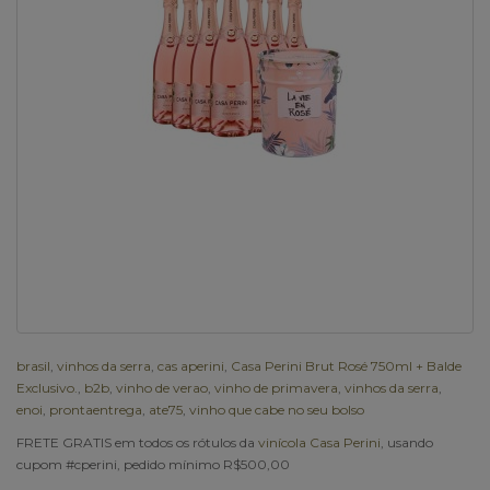
brasil
,
vinhos da serra
,
cas aperini
,
Casa Perini Brut Rosé 750ml + Balde
Exclusivo.
,
b2b
,
vinho de verao
,
vinho de primavera
,
vinhos da serra
,
enoi
,
prontaentrega
,
ate75
,
vinho que cabe no seu bolso
FRETE GRATIS em todos os rótulos da
vinícola Casa Perini
, usando
cupom #cperini, pedido mínimo R$500,00