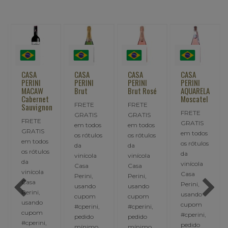
CASA
CASA
CASA
CASA
PERINI
PERINI
PERINI
PERINI
MACAW
Brut
Brut Rosé
AQUARELA
Cabernet
Moscatel
FRETE
FRETE
Sauvignon
FRETE
GRATIS
GRATIS
FRETE
GRATIS
em todos
em todos
GRATIS
em todos
os rótulos
os rótulos
em todos
os rótulos
da
da
os rótulos
da
vinícola
vinícola
da
vinícola
Casa
Casa
vinícola
Casa
Perini,
Perini,
Casa
Perini,
usando
usando
Perini,
usando
cupom
cupom
usando
cupom
#cperini,
#cperini,
cupom
#cperini,
pedido
pedido
#cperini,
pedido
mínimo
mínimo