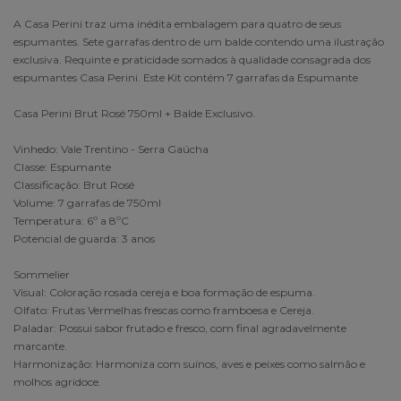
A Casa Perini traz uma inédita embalagem para quatro de seus
espumantes. Sete garrafas dentro de um balde contendo uma ilustração
exclusiva. Requinte e praticidade somados à qualidade consagrada dos
espumantes Casa Perini. Este Kit contém 7 garrafas da Espumante
Casa Perini Brut Rosé 750ml + Balde Exclusivo.
Vinhedo: Vale Trentino - Serra Gaúcha
Classe: Espumante
Classificação: Brut Rosé
Volume: 7 garrafas de 750ml
Temperatura: 6º a 8ºC
Potencial de guarda: 3 anos
Sommelier
Visual: Coloração rosada cereja e boa formação de espuma.
Olfato: Frutas Vermelhas frescas como framboesa e Cereja.
Paladar: Possui sabor frutado e fresco, com final agradavelmente
marcante.
Harmonização: Harmoniza com suínos, aves e peixes como salmão e
molhos agridoce.