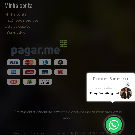
Minha conta
Minha conta
Histórico de pedidos
Lista de desejos
Informativo
Fale com Sommelier
Sommelier
EmpórioAugusta
É proibida a venda de bebidas alcoólicas para menores de 18
anos.
Augusta Comércio de Bebidas Ltda | CNPJ 21.265.770/0001-36